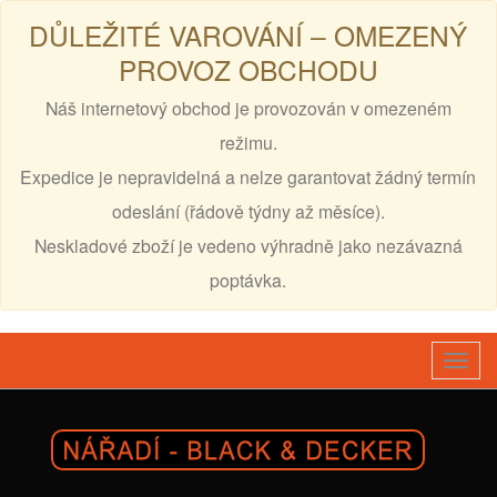
DŮLEŽITÉ VAROVÁNÍ – OMEZENÝ
PROVOZ OBCHODU
Náš internetový obchod je provozován v omezeném
režimu.
Expedice je nepravidelná a nelze garantovat žádný termín
odeslání (řádově týdny až měsíce).
Neskladové zboží je vedeno výhradně jako nezávazná
poptávka.