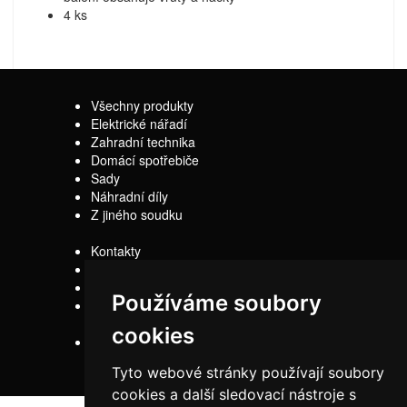
4 ks
Všechny produkty
Elektrické nářadí
Zahradní technika
Domácí spotřebiče
Sady
Náhradní díly
Z jiného soudku
Kontakty
Doprava
Servis
Používáme soubory
Obchodní
podmínky
cookies
Reklamační řád
Tyto webové stránky používají soubory
cookies a další sledovací nástroje s