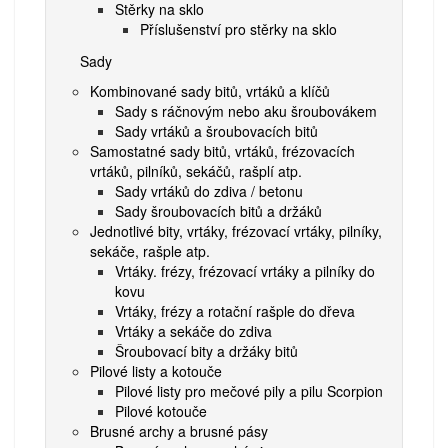
Stěrky na sklo
Příslušenství pro stěrky na sklo
Sady
Kombinované sady bitů, vrtáků a klíčů
Sady s ráčnovým nebo aku šroubovákem
Sady vrtáků a šroubovacích bitů
Samostatné sady bitů, vrtáků, frézovacích
vrtáků, pilníků, sekáčů, rašplí atp.
Sady vrtáků do zdiva / betonu
Sady šroubovacích bitů a držáků
Jednotlivé bity, vrtáky, frézovací vrtáky, pilníky,
sekáče, rašple atp.
Vrtáky. frézy, frézovací vrtáky a pilníky do
kovu
Vrtáky, frézy a rotační rašple do dřeva
Vrtáky a sekáče do zdiva
Šroubovací bity a držáky bitů
Pilové listy a kotouče
Pilové listy pro mečové pily a pilu Scorpion
Pilové kotouče
Brusné archy a brusné pásy