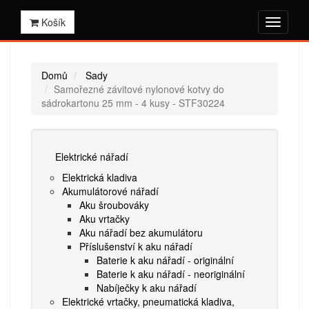
Košík
Domů
Sady
Samořezné závitové nylonové kotvy do
sádrokartonu 25 mm - 4 kusy - STF30224
Elektrické nářadí
Elektrická kladiva
Akumulátorové nářadí
Aku šroubováky
Aku vrtačky
Aku nářadí bez akumulátoru
Příslušenství k aku nářadí
Baterie k aku nářadí - originální
Baterie k aku nářadí - neoriginální
Nabíječky k aku nářadí
Elektrické vrtačky, pneumatická kladiva,