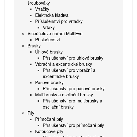
šroubováky
Vrtačky
Elektrická kladiva
Příslušenství pro vrtačky
Vrtáky
Víceúčelové nářadí MultiEvo
Příslušenství
Brusky
Úhlové brusky
Příslušenství pro úhlové brusky
Vibrační a excentrické brusky
Příslušenství pro vibrační a
excentrické brusky
Pásové brusky
Příslušenství pro pásové brusky
Multibrusky a oscilační brusky
Příslušenství pro multibrusky a
oscilační brusky
Pily
Přímočaré pily
Příslušenství pro přímočaré pily
Kotoučové pily