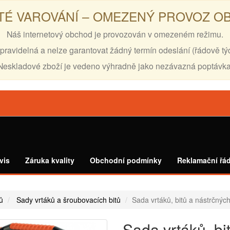
TÉ VAROVÁNÍ – OMEZENÝ PROVOZ 
Náš internetový obchod je provozován v omezeném režimu.
pravidelná a nelze garantovat žádný termín odeslání (řádově tý
Neskladové zboží je vedeno výhradně jako nezávazná poptávka
vis
Záruka kvality
Obchodní podmínky
Reklamační řá
ů
Sady vrtáků a šroubovacích bitů
Sada vrtáků, bitů a nástrčnýc
Sada vrtáků, bit