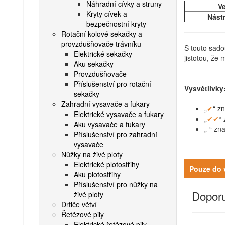
Náhradní cívky a struny
Ve
Kryty cívek a
Nástr
bezpečnostní kryty
Rotační kolové sekačky a
provzdušňovače trávníku
S touto sado
Elektrické sekačky
jistotou, že
Aku sekačky
Provzdušňovače
Příslušenství pro rotační
Vysvětlivky
sekačky
Zahradní vysavače a fukary
„
✔
“ z
Elektrické vysavače a fukary
„
✔✔
“
Aku vysavače a fukary
„-“ zn
Příslušenství pro zahradní
vysavače
Nůžky na živé ploty
Elektrické plotostřihy
Pouze do 
Aku plotostřihy
Příslušenství pro nůžky na
Doporu
živé ploty
Drtiče větví
Řetězové pily
Elektrické řetězové pily