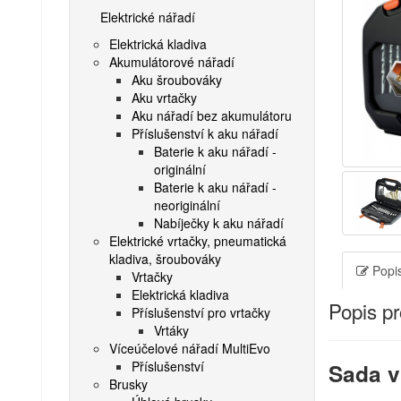
Elektrické nářadí
Elektrická kladiva
Akumulátorové nářadí
Aku šroubováky
Aku vrtačky
Aku nářadí bez akumulátoru
Příslušenství k aku nářadí
Baterie k aku nářadí -
originální
Baterie k aku nářadí -
neoriginální
Nabíječky k aku nářadí
Elektrické vrtačky, pneumatická
kladiva, šroubováky
Popis
Vrtačky
Elektrická kladiva
Popis p
Příslušenství pro vrtačky
Vrtáky
Víceúčelové nářadí MultiEvo
Příslušenství
Sada vr
Brusky