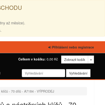
OBCHODU
dny až měsíce).
.
Přihlášení nebo registrace
Celkem v košíku:
0,00 Kč
Zobrazit košík
d
h klíčů - 70 dílů - A7184 - VÝPRODEJ
ů a nástrčných klíčů - 70