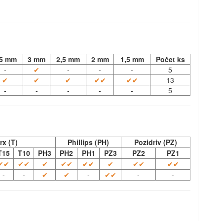
,5 mm
3 mm
2,5 mm
2 mm
1,5 mm
Počet ks
-
✔
-
-
-
5
✔
✔
✔
✔✔
✔✔
13
-
-
-
-
-
5
rx (T)
Phillips (PH)
Pozidriv (PZ)
T15
T10
PH3
PH2
PH1
PZ3
PZ2
PZ1
✔✔
✔✔
✔
✔✔
✔✔
✔
✔✔
✔✔
-
-
✔
✔
-
✔✔
-
-