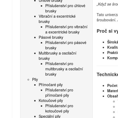
Úhlové brusky
„Když se šro
Příslušenství pro úhlové
brusky
Tato univerz
Vibrační a excentrické
šroubování. 
brusky
Příslušenství pro vibrační
Proč si v
a excentrické brusky
Pásové brusky
Široká
Příslušenství pro pásové
Kvali
brusky
Prakti
Multibrusky a oscilační
Kompa
brusky
Příslušenství pro
multibrusky a oscilační
Technick
brusky
Pily
Přímočaré pily
Počet 
Příslušenství pro
Materi
přímočaré pily
Obsah
Kotoučové pily
Příslušenství pro
kotoučové pily
Speciální pily