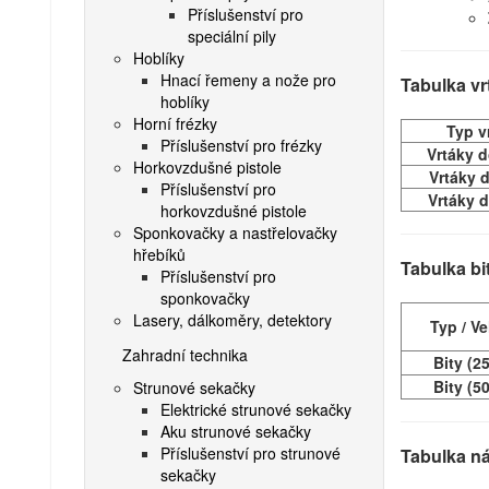
Příslušenství pro
speciální pily
Hoblíky
Hnací řemeny a nože pro
Tabulka vr
hoblíky
Horní frézky
Typ v
Příslušenství pro frézky
Vrtáky 
Horkovzdušné pistole
Vrtáky 
Příslušenství pro
Vrtáky d
horkovzdušné pistole
Sponkovačky a nastřelovačky
hřebíků
Tabulka bi
Příslušenství pro
sponkovačky
Lasery, dálkoměry, detektory
Typ / Ve
Zahradní technika
Bity (2
Bity (5
Strunové sekačky
Elektrické strunové sekačky
Aku strunové sekačky
Příslušenství pro strunové
Tabulka ná
sekačky