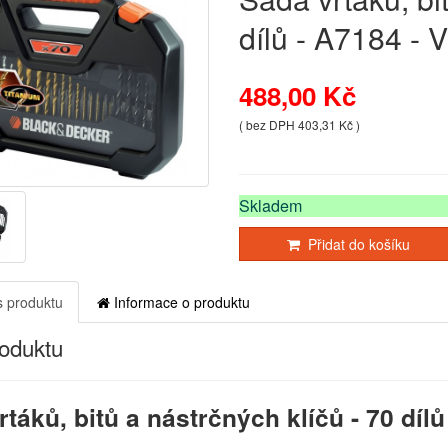
dílů - A7184 
488,00 Kč
( bez DPH 403,31 Kč )
Skladem
Přidat do košíku
 produktu
Informace o produktu
roduktu
táků, bitů a nástrčných klíčů - 70 díl