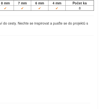
8 mm
7 mm
6 mm
4 mm
Počet ks
✔
✔
✔
✔
8
í do cesty. Nechte se inspirovat a pusťte se do projektů s