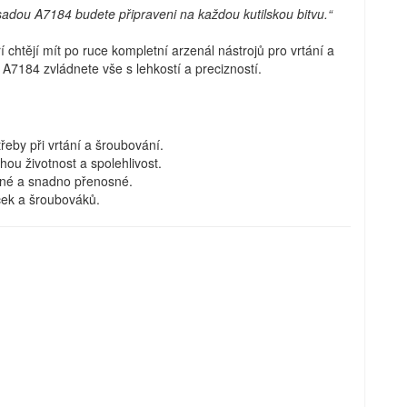
sadou A7184 budete připraveni na každou kutilskou bitvu.“
chtějí mít po ruce kompletní arzenál nástrojů pro vrtání a
 A7184 zvládnete vše s lehkostí a precizností.
eby při vrtání a šroubování.
ou životnost a spolehlivost.
ané a snadno přenosné.
ček a šroubováků.