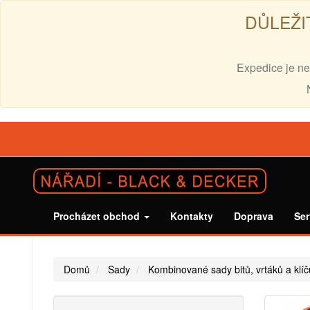
DŮLEŽI
Expedice je ne
Procházet obchod
Kontakty
Doprava
Ser
Domů
Sady
Kombinované sady bitů, vrtáků a klíč