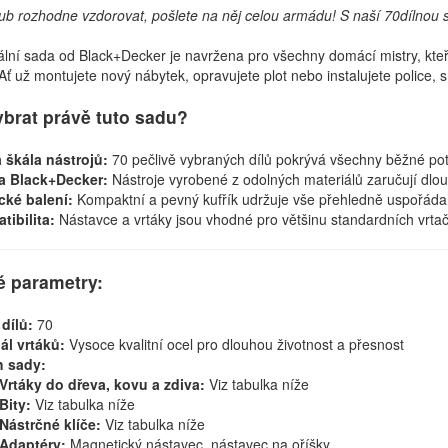
ub rozhodne vzdorovat, pošlete na něj celou armádu! S naší 70dílnou 
ální sada od Black+Decker je navržena pro všechny domácí mistry, kteří 
Ať už montujete nový nábytek, opravujete plot nebo instalujete police, s
ybrat právě tuto sadu?
 škála nástrojů:
70 pečlivě vybraných dílů pokrývá všechny běžné potř
ta Black+Decker:
Nástroje vyrobené z odolných materiálů zaručují dlouh
cké balení:
Kompaktní a pevný kufřík udržuje vše přehledně uspořád
tibilita:
Nástavce a vrtáky jsou vhodné pro většinu standardních vrta
é parametry:
dílů:
70
ál vrtáků:
Vysoce kvalitní ocel pro dlouhou životnost a přesnost
 sady:
Vrtáky do dřeva, kovu a zdiva:
Viz tabulka níže
Bity:
Viz tabulka níže
Nástrčné klíče:
Viz tabulka níže
Adaptéry:
Magnetický nástavec, nástavec na oříšky