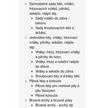
Samostatné sady bitů, vrtáků,
frézovacích vrtáků, pilníků,
sekáčů, rašplí atp.
Sady vrtáků do zdiva /
betonu
Sady šroubovacích bitů a
držáků
Jednotlivé bity, vrtáky, frézovací
vrtáky, pilníky, sekáče, rašple
atp.
Vrtáky. frézy, frézovací vrtáky
a pilníky do kovu
Vrtáky, frézy a rotační rašple
do dřeva
Vrtáky a sekáče do zdiva
Šroubovací bity a držáky bitů
Pilové listy a kotouče
Pilové listy pro mečové pily a
pilu Scorpion
Pilové kotouče
Brusné archy a brusné pásy
Brusné archy - suchý zip