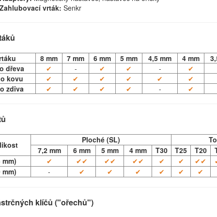
Zahlubovací vrták:
Senkr
táků
rtáku
8 mm
7 mm
6 mm
5 mm
4,5 mm
4 mm
3
do dřeva
✔
-
✔
✔
-
✔
do kovu
✔
✔
✔
✔
✔
✔
o zdiva
✔
✔
✔
✔
-
✔
tů
Ploché (SL)
To
likost
7,2 mm
6 mm
5 mm
4 mm
T30
T25
T20
5 mm)
✔
✔✔
✔✔
✔✔
✔
✔
✔✔
0 mm)
-
✔
✔
✔
✔
✔
✔
strčných klíčů ("ořechů")