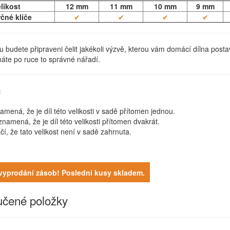
likost
12 mm
11 mm
10 mm
9 mm
čné klíče
✔
✔
✔
✔
u budete připraveni čelit jakékoli výzvě, kterou vám domácí dílna postav
 máte po ruce to správné nářadí.
:
namená, že je díl této velikosti v sadě přítomen jednou.
 znamená, že je díl této velikosti přítomen dvakrát.
ačí, že tato velikost není v sadě zahrnuta.
vyprodání zásob! Poslední kusy skladem.
čené položky