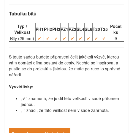
Tabulka bitů
Typ /
Počet
PH1
PH2
PH3
PZ1
PZ2
SL4
SL6
T20
T25
Velikost
ks
Bity (25 mm)
✔
✔
✔
✔
✔
✔
✔
✔
✔
9
S touto sadou budete připraveni čelit jakékoli výzvě, kterou
vám domácí dílna postaví do cesty. Nechte se inspirovat a
pusťte se do projektů s jistotou, že máte po ruce to správné
nářadí.
Vysvětlivky:
„✔“ znamená, že je díl této velikosti v sadě přítomen
jednou.
„-“ značí, že tato velikost není v sadě zahrnuta.