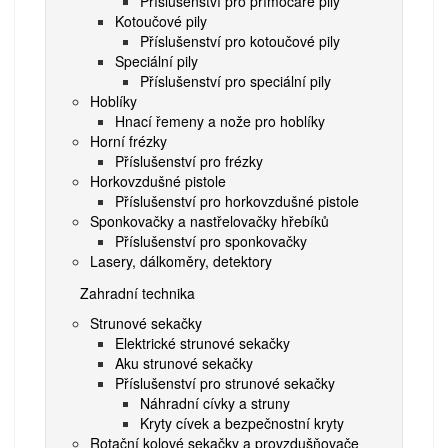
Příslušenství pro přímočaré pily
Kotoučové pily
Příslušenství pro kotoučové pily
Speciální pily
Příslušenství pro speciální pily
Hoblíky
Hnací řemeny a nože pro hoblíky
Horní frézky
Příslušenství pro frézky
Horkovzdušné pistole
Příslušenství pro horkovzdušné pistole
Sponkovačky a nastřelovačky hřebíků
Příslušenství pro sponkovačky
Lasery, dálkoměry, detektory
Zahradní technika
Strunové sekačky
Elektrické strunové sekačky
Aku strunové sekačky
Příslušenství pro strunové sekačky
Náhradní cívky a struny
Kryty cívek a bezpečnostní kryty
Rotační kolové sekačky a provzdušňovače