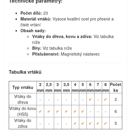
Technické parametry:
Počet dílů:
23
Materiál vrtáků:
Vysoce kvalitní ocel pro přesné a
čisté vrtání
Obsah sady:
Vrtáky do dřeva, kovu a zdiva:
Viz tabulka
níže
Bity:
Viz tabulka níže
Příslušenství:
Magnetický nástavec
Tabulka vrtáků
2
2,5
3
3,5
4
5
6
7
8
Počet
Typ vrtáku
mm
mm
mm
mm
mm
mm
mm
mm
mm
ks
Vrtáky do
-
-
-
-
-
-
✔
-
✔
2
dřeva
Vrtáky do kovu
✔
✔
✔
✔
✔
✔
-
-
-
6
(HSS)
Vrtáky do
-
-
-
-
✔
✔
✔
✔
✔
5
zdiva