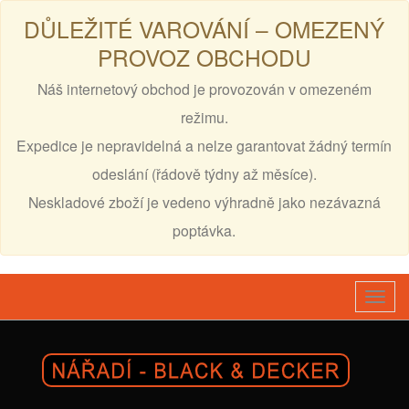
DŮLEŽITÉ VAROVÁNÍ – OMEZENÝ
PROVOZ OBCHODU
Náš internetový obchod je provozován v omezeném
režimu.
Expedice je nepravidelná a nelze garantovat žádný termín
odeslání (řádově týdny až měsíce).
Neskladové zboží je vedeno výhradně jako nezávazná
poptávka.