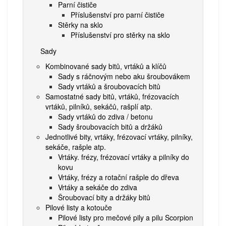
Parní čističe
Příslušenství pro parní čističe
Stěrky na sklo
Příslušenství pro stěrky na sklo
Sady
Kombinované sady bitů, vrtáků a klíčů
Sady s ráčnovým nebo aku šroubovákem
Sady vrtáků a šroubovacích bitů
Samostatné sady bitů, vrtáků, frézovacích
vrtáků, pilníků, sekáčů, rašplí atp.
Sady vrtáků do zdiva / betonu
Sady šroubovacích bitů a držáků
Jednotlivé bity, vrtáky, frézovací vrtáky, pilníky,
sekáče, rašple atp.
Vrtáky. frézy, frézovací vrtáky a pilníky do
kovu
Vrtáky, frézy a rotační rašple do dřeva
Vrtáky a sekáče do zdiva
Šroubovací bity a držáky bitů
Pilové listy a kotouče
Pilové listy pro mečové pily a pilu Scorpion