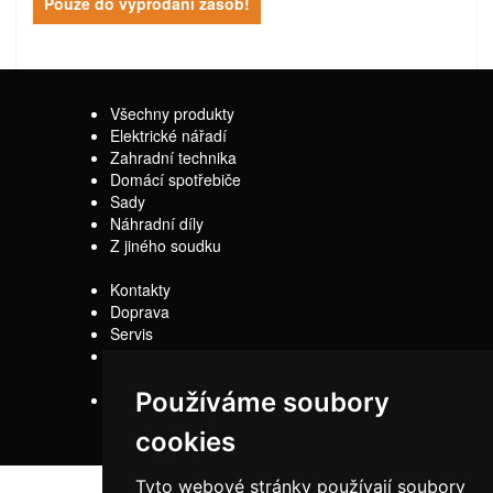
Pouze do vyprodání zásob!
Všechny produkty
Elektrické nářadí
Zahradní technika
Domácí spotřebiče
Sady
Náhradní díly
Z jiného soudku
Kontakty
Doprava
Servis
Obchodní
podmínky
Používáme soubory
Reklamační řád
cookies
Tyto webové stránky používají soubory