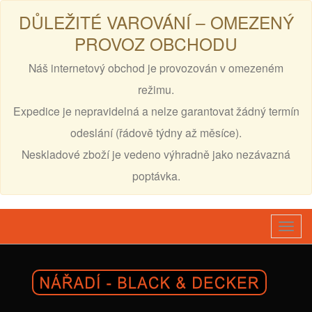
DŮLEŽITÉ VAROVÁNÍ – OMEZENÝ
PROVOZ OBCHODU
Náš internetový obchod je provozován v omezeném
režimu.
Expedice je nepravidelná a nelze garantovat žádný termín
odeslání (řádově týdny až měsíce).
Neskladové zboží je vedeno výhradně jako nezávazná
poptávka.