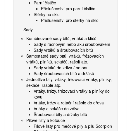
Parní čističe
Příslušenství pro parní čističe
Stěrky na sklo
Příslušenství pro stěrky na sklo
Sady
Kombinované sady bitů, vrtáků a klíčů
Sady s ráčnovým nebo aku šroubovákem
Sady vrtáků a šroubovacích bitů
Samostatné sady bitů, vrtáků, frézovacích
vrtáků, pilníků, sekáčů, rašplí atp.
Sady vrtáků do zdiva / betonu
Sady šroubovacích bitů a držáků
Jednotlivé bity, vrtáky, frézovací vrtáky, pilníky,
sekáče, rašple atp.
Vrtáky. frézy, frézovací vrtáky a pilníky do
kovu
Vrtáky, frézy a rotační rašple do dřeva
Vrtáky a sekáče do zdiva
Šroubovací bity a držáky bitů
Pilové listy a kotouče
Pilové listy pro mečové pily a pilu Scorpion