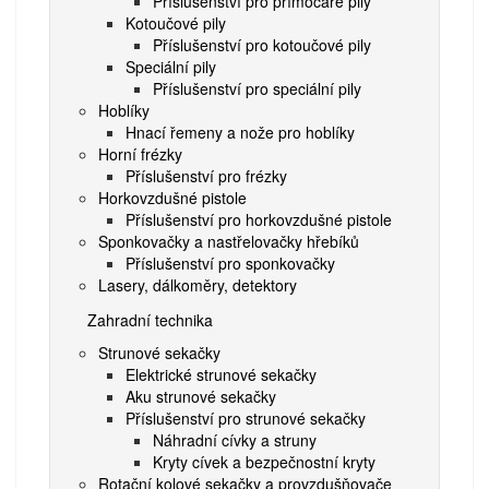
Příslušenství pro přímočaré pily
Kotoučové pily
Příslušenství pro kotoučové pily
Speciální pily
Příslušenství pro speciální pily
Hoblíky
Hnací řemeny a nože pro hoblíky
Horní frézky
Příslušenství pro frézky
Horkovzdušné pistole
Příslušenství pro horkovzdušné pistole
Sponkovačky a nastřelovačky hřebíků
Příslušenství pro sponkovačky
Lasery, dálkoměry, detektory
Zahradní technika
Strunové sekačky
Elektrické strunové sekačky
Aku strunové sekačky
Příslušenství pro strunové sekačky
Náhradní cívky a struny
Kryty cívek a bezpečnostní kryty
Rotační kolové sekačky a provzdušňovače