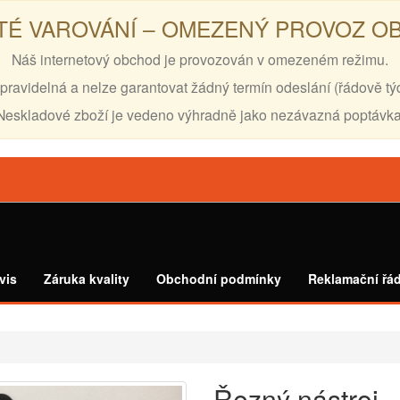
TÉ VAROVÁNÍ – OMEZENÝ PROVOZ 
Náš internetový obchod je provozován v omezeném režimu.
pravidelná a nelze garantovat žádný termín odeslání (řádově tý
Neskladové zboží je vedeno výhradně jako nezávazná poptávka
vis
Záruka kvality
Obchodní podmínky
Reklamační řá
Řezný nástroj 