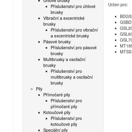
Úhlové brusky
Určen pro:
Příslušenství pro úhlové
brusky
BDGS3
Vibrační a excentrické
GSBD7
brusky
GSL20
Příslušenství pro vibrační
GSL60
a excentrické brusky
GSL70
Pásové brusky
MT18S
Příslušenství pro pásové
MTSS1
brusky
Multibrusky a oscilační
brusky
Příslušenství pro
multibrusky a oscilační
brusky
Pily
Přímočaré pily
Příslušenství pro
přímočaré pily
Kotoučové pily
Příslušenství pro
kotoučové pily
Speciální pily