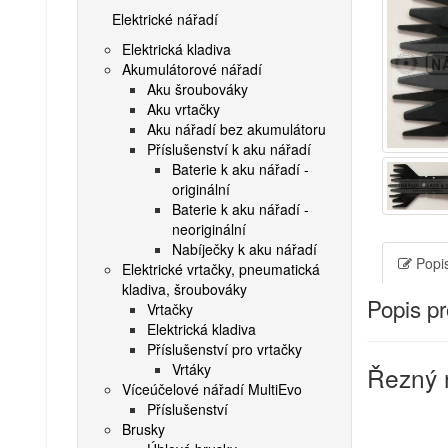
Elektrické nářadí
Elektrická kladiva
Akumulátorové nářadí
Aku šroubováky
Aku vrtačky
Aku nářadí bez akumulátoru
Příslušenství k aku nářadí
Baterie k aku nářadí -
originální
Baterie k aku nářadí -
neoriginální
Nabíječky k aku nářadí
Popis
Elektrické vrtačky, pneumatická
kladiva, šroubováky
Popis p
Vrtačky
Elektrická kladiva
Příslušenství pro vrtačky
Vrtáky
Řezný 
Víceúčelové nářadí MultiEvo
Příslušenství
Brusky