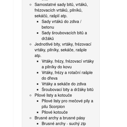
Samostatné sady bitů, vrtáků,
frézovacích vrtáků, pilníků,
sekáčů, rašplí atp.
Sady vrtáků do zdiva /
betonu
Sady šroubovacích bitů a
držáků
Jednotlivé bity, vrtáky, frézovací
vrtáky, pilníky, sekáče, rašple
atp.
Vrtáky. frézy, frézovací vrtáky
a pilníky do kovu
Vrtáky, frézy a rotační rašple
do dřeva
Vrtáky a sekáče do zdiva
Šroubovací bity a držáky bitů
Pilové listy a kotouče
Pilové listy pro mečové pily a
pilu Scorpion
Pilové kotouče
Brusné archy a brusné pásy
Brusné archy - suchý zip