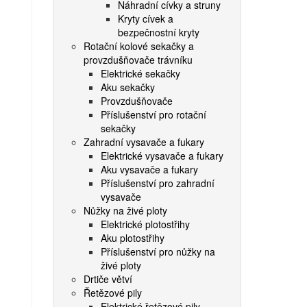
Náhradní cívky a struny
Kryty cívek a
bezpečnostní kryty
Rotační kolové sekačky a
provzdušňovače trávníku
Elektrické sekačky
Aku sekačky
Provzdušňovače
Příslušenství pro rotační
sekačky
Zahradní vysavače a fukary
Elektrické vysavače a fukary
Aku vysavače a fukary
Příslušenství pro zahradní
vysavače
Nůžky na živé ploty
Elektrické plotostřihy
Aku plotostřihy
Příslušenství pro nůžky na
živé ploty
Drtiče větví
Řetězové pily
Elektrické řetězové pily