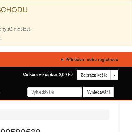
OBCHODU
dny až měsíce).
.
Přihlášení nebo registrace
Celkem v košíku:
0,00 Kč
Zobrazit košík
d
- 90590580