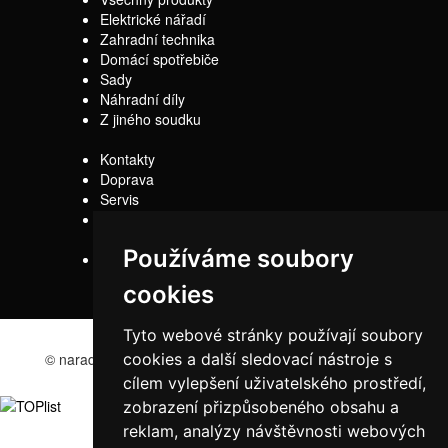
Elektrické nářadí
Zahradní technika
Domácí spotřebiče
Sady
Náhradní díly
Z jiného soudku
Kontakty
Doprava
Servis
Obchodní
podmínky
Používáme soubory
Reklamační řád
cookies
Tyto webové stránky používají soubory
cookies a další sledovací nástroje s
© naradi-bd.cz 2016
cílem vylepšení uživatelského prostředí,
zobrazení přizpůsobeného obsahu a
reklam, analýzy návštěvnosti webových