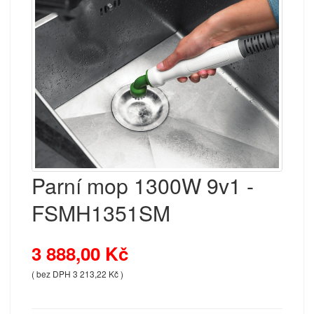
Parní mop 1300W 9v1 -
FSMH1351SM
3 888,00 Kč
( bez DPH 3 213,22 Kč )