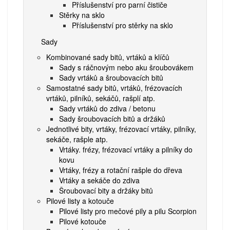
Příslušenství pro parní čističe
Stěrky na sklo
Příslušenství pro stěrky na sklo
Sady
Kombinované sady bitů, vrtáků a klíčů
Sady s ráčnovým nebo aku šroubovákem
Sady vrtáků a šroubovacích bitů
Samostatné sady bitů, vrtáků, frézovacích
vrtáků, pilníků, sekáčů, rašplí atp.
Sady vrtáků do zdiva / betonu
Sady šroubovacích bitů a držáků
Jednotlivé bity, vrtáky, frézovací vrtáky, pilníky,
sekáče, rašple atp.
Vrtáky. frézy, frézovací vrtáky a pilníky do
kovu
Vrtáky, frézy a rotační rašple do dřeva
Vrtáky a sekáče do zdiva
Šroubovací bity a držáky bitů
Pilové listy a kotouče
Pilové listy pro mečové pily a pilu Scorpion
Pilové kotouče