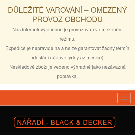
DŮLEŽITÉ VAROVÁNÍ – OMEZENÝ
PROVOZ OBCHODU
Náš internetový obchod je provozován v omezeném
režimu.
Expedice je nepravidelná a nelze garantovat žádný termín
odeslání (řádově týdny až měsíce).
Neskladové zboží je vedeno výhradně jako nezávazná
poptávka.