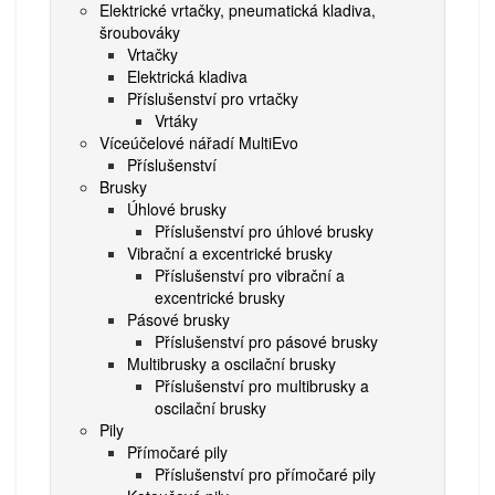
Elektrické vrtačky, pneumatická kladiva,
šroubováky
Vrtačky
Elektrická kladiva
Příslušenství pro vrtačky
Vrtáky
Víceúčelové nářadí MultiEvo
Příslušenství
Brusky
Úhlové brusky
Příslušenství pro úhlové brusky
Vibrační a excentrické brusky
Příslušenství pro vibrační a
excentrické brusky
Pásové brusky
Příslušenství pro pásové brusky
Multibrusky a oscilační brusky
Příslušenství pro multibrusky a
oscilační brusky
Pily
Přímočaré pily
Příslušenství pro přímočaré pily