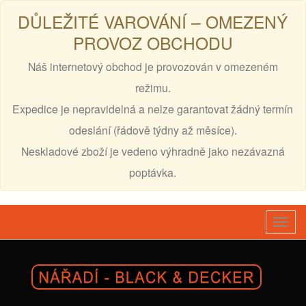
DŮLEŽITÉ VAROVÁNÍ – OMEZENÝ
PROVOZ OBCHODU
Náš internetový obchod je provozován v omezeném
režimu.
Expedice je nepravidelná a nelze garantovat žádný termín
odeslání (řádově týdny až měsíce).
Neskladové zboží je vedeno výhradně jako nezávazná
poptávka.