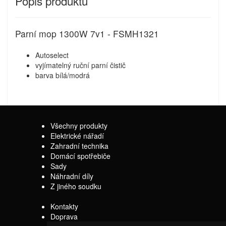
Popis produktu
Parní mop 1300W 7v1 - FSMH1321
Autoselect
vyjímatelný ruční parní čistič
barva bílá/modrá
Všechny produkty
Elektrické nářadí
Zahradní technika
Domácí spotřebiče
Sady
Náhradní díly
Z jiného soudku
Kontakty
Doprava