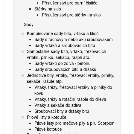
Příslušenství pro parní čističe
Stěrky na sklo
Příslušenství pro stěrky na sklo
Sady
Kombinované sady bitů, vrtáků a klíčů
Sady s ráčnovým nebo aku šroubovákem
Sady vrtáků a šroubovacích bitů
Samostatné sady bitů, vrtáků, frézovacích
vrtáků, pilníků, sekáčů, rašplí atp.
Sady vrtáků do zdiva / betonu
Sady šroubovacích bitů a držáků
Jednotlivé bity, vrtáky, frézovací vrtáky, pilníky,
sekáče, rašple atp.
Vrtáky. frézy, frézovací vrtáky a pilníky do
kovu
Vrtáky, frézy a rotační rašple do dřeva
Vrtáky a sekáče do zdiva
Šroubovací bity a držáky bitů
Pilové listy a kotouče
Pilové listy pro mečové pily a pilu Scorpion
Pilové kotouče