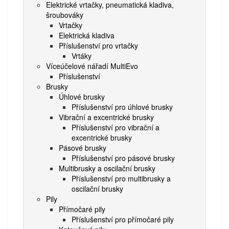
Elektrické vrtačky, pneumatická kladiva,
šroubováky
Vrtačky
Elektrická kladiva
Příslušenství pro vrtačky
Vrtáky
Víceúčelové nářadí MultiEvo
Příslušenství
Brusky
Úhlové brusky
Příslušenství pro úhlové brusky
Vibrační a excentrické brusky
Příslušenství pro vibrační a
excentrické brusky
Pásové brusky
Příslušenství pro pásové brusky
Multibrusky a oscilační brusky
Příslušenství pro multibrusky a
oscilační brusky
Pily
Přímočaré pily
Příslušenství pro přímočaré pily