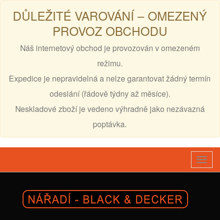
DŮLEŽITÉ VAROVÁNÍ – OMEZENÝ
PROVOZ OBCHODU
Náš internetový obchod je provozován v omezeném
režimu.
Expedice je nepravidelná a nelze garantovat žádný termín
odeslání (řádově týdny až měsíce).
Neskladové zboží je vedeno výhradně jako nezávazná
poptávka.