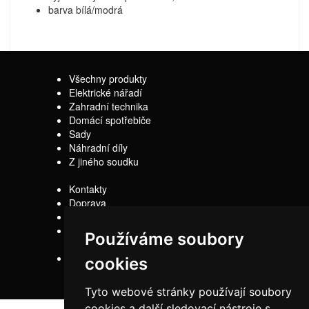
barva bílá/modrá
Všechny produkty
Elektrické nářadí
Zahradní technika
Domácí spotřebiče
Sady
Náhradní díly
Z jiného soudku
Kontakty
Doprava
Servis
Obchodní
Používáme soubory
podmínky
Reklamační řád
cookies
Tyto webové stránky používají soubory
cookies a další sledovací nástroje s