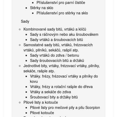
Příslušenství pro parní čističe
Stěrky na sklo
Příslušenství pro stěrky na sklo
Sady
Kombinované sady bitů, vrtáků a klíčů
Sady s ráčnovým nebo aku šroubovákem
Sady vrtáků a šroubovacích bitů
Samostatné sady bitů, vrtáků, frézovacích
vrtáků, pilníků, sekáčů, rašplí atp.
Sady vrtáků do zdiva / betonu
Sady šroubovacích bitů a držáků
Jednotlivé bity, vrtáky, frézovací vrtáky, pilníky,
sekáče, rašple atp.
Vrtáky. frézy, frézovací vrtáky a pilníky do
kovu
Vrtáky, frézy a rotační rašple do dřeva
Vrtáky a sekáče do zdiva
Šroubovací bity a držáky bitů
Pilové listy a kotouče
Pilové listy pro mečové pily a pilu Scorpion
Pilové kotouče