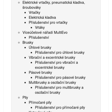
Elektrické vrtačky, pneumatická kladiva,
šroubováky
Vrtačky
Elektrická kladiva
Příslušenství pro vrtačky
Vrtáky
Víceúčelové nářadí MultiEvo
Příslušenství
Brusky
Úhlové brusky
Příslušenství pro úhlové brusky
Vibrační a excentrické brusky
Příslušenství pro vibrační a
excentrické brusky
Pásové brusky
Příslušenství pro pásové brusky
Multibrusky a oscilační brusky
Příslušenství pro multibrusky a
oscilační brusky
Pily
Přímočaré pily
Příslušenství pro přímočaré pily