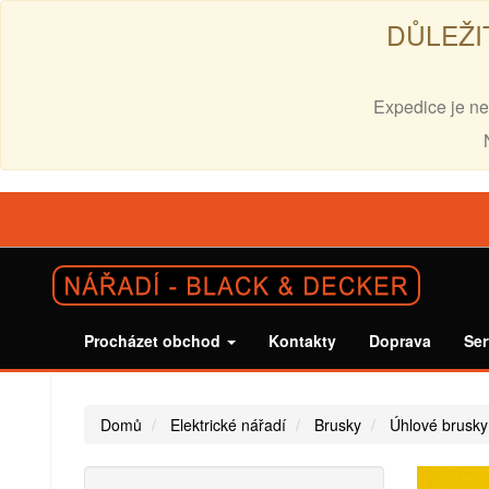
DŮLEŽI
Expedice je ne
Procházet obchod
Kontakty
Doprava
Ser
Domů
Elektrické nářadí
Brusky
Úhlové brusky