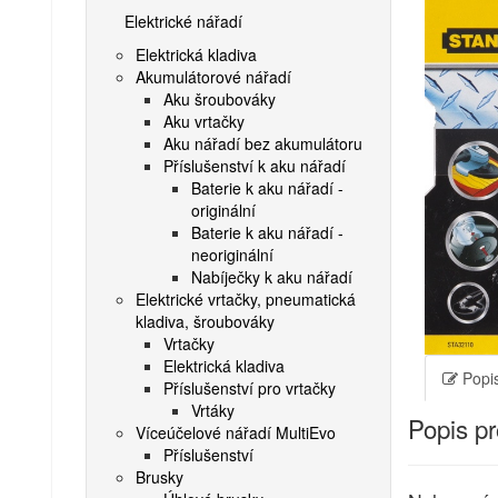
Elektrické nářadí
Elektrická kladiva
Akumulátorové nářadí
Aku šroubováky
Aku vrtačky
Aku nářadí bez akumulátoru
Příslušenství k aku nářadí
Baterie k aku nářadí -
originální
Baterie k aku nářadí -
neoriginální
Nabíječky k aku nářadí
Elektrické vrtačky, pneumatická
kladiva, šroubováky
Vrtačky
Elektrická kladiva
Popis
Příslušenství pro vrtačky
Vrtáky
Popis p
Víceúčelové nářadí MultiEvo
Příslušenství
Brusky