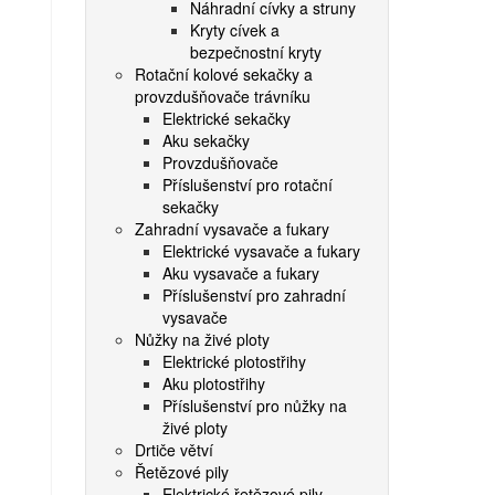
Náhradní cívky a struny
Kryty cívek a
bezpečnostní kryty
Rotační kolové sekačky a
provzdušňovače trávníku
Elektrické sekačky
Aku sekačky
Provzdušňovače
Příslušenství pro rotační
sekačky
Zahradní vysavače a fukary
Elektrické vysavače a fukary
Aku vysavače a fukary
Příslušenství pro zahradní
vysavače
Nůžky na živé ploty
Elektrické plotostřihy
Aku plotostřihy
Příslušenství pro nůžky na
živé ploty
Drtiče větví
Řetězové pily
Elektrické řetězové pily