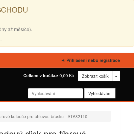
OBCHODU
dny až měsíce).
.
Přihlášení nebo registrace
Celkem v košíku:
0,00 Kč
Zobrazit košík
d
íbrové kotouče pro úhlovou brusku - STA32110
dový disk pro fíbrové