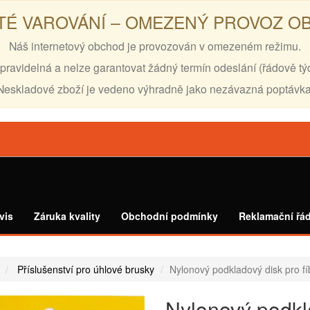
TÉ VAROVÁNÍ – OMEZENÝ PROVOZ 
Náš internetový obchod je provozován v omezeném režimu.
pravidelná a nelze garantovat žádný termín odeslání (řádově tý
Neskladové zboží je vedeno výhradně jako nezávazná poptávka
vis
Záruka kvality
Obchodní podmínky
Reklamační řá
Příslušenství pro úhlové brusky
Nylonový podkladový disk pro f
Nylonový podkla