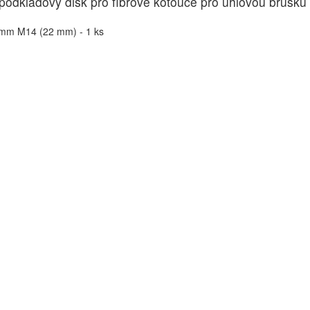
podkladový disk pro fíbrové kotouče pro úhlovou brusk
mm M14 (22 mm) - 1 ks