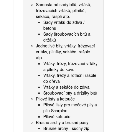
Samostatné sady bitů, vrtáků,
frézovacích vrtáků, pilníků,
sekáčů, rašplí atp.
Sady vrtáků do zdiva /
betonu
Sady šroubovacích bitů a
držáků
Jednotlivé bity, vrtáky, frézovací
vrtáky, pilníky, sekáče, rašple
atp.
Vrtáky. frézy, frézovací vrtáky
a pilníky do kovu
Vrtáky, frézy a rotační rašple
do dřeva
Vrtáky a sekáče do zdiva
Šroubovací bity a držáky bitů
Pilové listy a kotouče
Pilové listy pro mečové pily a
pilu Scorpion
Pilové kotouče
Brusné archy a brusné pásy
Brusné archy - suchý zip