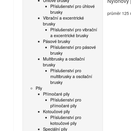
Nylonový 
Úhlové brusky
Příslušenství pro úhlové
brusky
průměr 125 
Vibrační a excentrické
brusky
Příslušenství pro vibrační
a excentrické brusky
Pásové brusky
Příslušenství pro pásové
brusky
Multibrusky a oscilační
brusky
Příslušenství pro
multibrusky a oscilační
brusky
Pily
Přímočaré pily
Příslušenství pro
přímočaré pily
Kotoučové pily
Příslušenství pro
kotoučové pily
Speciální pily