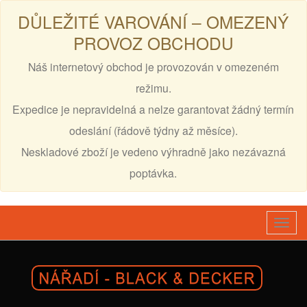
DŮLEŽITÉ VAROVÁNÍ – OMEZENÝ
PROVOZ OBCHODU
Náš internetový obchod je provozován v omezeném
režimu.
Expedice je nepravidelná a nelze garantovat žádný termín
odeslání (řádově týdny až měsíce).
Neskladové zboží je vedeno výhradně jako nezávazná
poptávka.