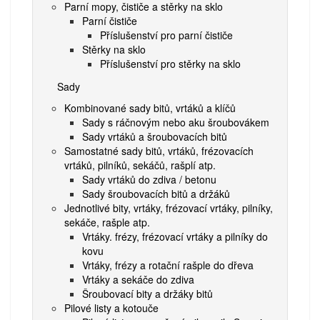
Parní mopy, čističe a stěrky na sklo
Parní čističe
Příslušenství pro parní čističe
Stěrky na sklo
Příslušenství pro stěrky na sklo
Sady
Kombinované sady bitů, vrtáků a klíčů
Sady s ráčnovým nebo aku šroubovákem
Sady vrtáků a šroubovacích bitů
Samostatné sady bitů, vrtáků, frézovacích
vrtáků, pilníků, sekáčů, rašplí atp.
Sady vrtáků do zdiva / betonu
Sady šroubovacích bitů a držáků
Jednotlivé bity, vrtáky, frézovací vrtáky, pilníky,
sekáče, rašple atp.
Vrtáky. frézy, frézovací vrtáky a pilníky do
kovu
Vrtáky, frézy a rotační rašple do dřeva
Vrtáky a sekáče do zdiva
Šroubovací bity a držáky bitů
Pilové listy a kotouče