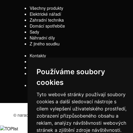
Všechny produkty
Elektrické nářadí
Zahradní technika
Domácí spotřebiče
Sady
Náhradní díly
Z jiného soudku
Kontakty
Doprava
Servis
Používáme soubory
Obchodní
podmínky
cookies
Reklamační řád
Tyto webové stránky používají soubory
cookies a další sledovací nástroje s
cílem vylepšení uživatelského prostředí,
© naradi-bd.cz 2016
zobrazení přizpůsobeného obsahu a
reklam, analýzy návštěvnosti webových
stránek a zjištění zdroje návštěvnosti.