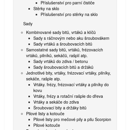
Příslušenství pro parní čističe
Stěrky na sklo
Příslušenství pro stěrky na sklo
Sady
Kombinované sady bitů, vrtáků a klíčů
Sady s ráčnovým nebo aku šroubovákem
Sady vrtáků a šroubovacích bitů
Samostatné sady bitů, vrtáků, frézovacích
vrtáků, pilníků, sekáčů, rašplí atp.
Sady vrtáků do zdiva / betonu
Sady šroubovacích bitů a držáků
Jednotlivé bity, vrtáky, frézovací vrtáky, pilníky,
sekáče, rašple atp.
Vrtáky. frézy, frézovací vrtáky a pilníky do
kovu
Vrtáky, frézy a rotační rašple do dřeva
Vrtáky a sekáče do zdiva
Šroubovací bity a držáky bitů
Pilové listy a kotouče
Pilové listy pro mečové pily a pilu Scorpion
Pilové kotouče