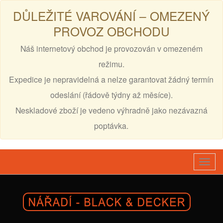
DŮLEŽITÉ VAROVÁNÍ – OMEZENÝ
PROVOZ OBCHODU
Náš internetový obchod je provozován v omezeném
režimu.
Expedice je nepravidelná a nelze garantovat žádný termín
odeslání (řádově týdny až měsíce).
Neskladové zboží je vedeno výhradně jako nezávazná
poptávka.