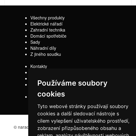
Všechny produkty
Elektrické nářadí
Zahradní technika
Domácí spotřebiče
Sady
Náhradní díly
Z jiného soudku
Kontakty
Doprava
Servis
Používáme soubory
Obchodní
podmínky
cookies
Reklamační řád
Tyto webové stránky používají soubory
cookies a další sledovací nástroje s
cílem vylepšení uživatelského prostředí,
© naradi-bd.cz 2016
zobrazení přizpůsobeného obsahu a
reklam, analýzy návštěvnosti webových