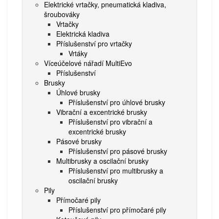
Elektrické vrtačky, pneumatická kladiva,
šroubováky
Vrtačky
Elektrická kladiva
Příslušenství pro vrtačky
Vrtáky
Víceúčelové nářadí MultiEvo
Příslušenství
Brusky
Úhlové brusky
Příslušenství pro úhlové brusky
Vibrační a excentrické brusky
Příslušenství pro vibrační a
excentrické brusky
Pásové brusky
Příslušenství pro pásové brusky
Multibrusky a oscilační brusky
Příslušenství pro multibrusky a
oscilační brusky
Pily
Přímočaré pily
Příslušenství pro přímočaré pily