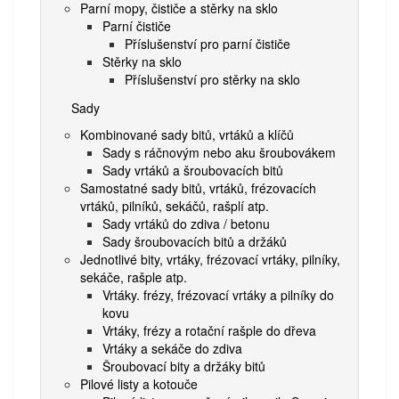
Parní mopy, čističe a stěrky na sklo
Parní čističe
Příslušenství pro parní čističe
Stěrky na sklo
Příslušenství pro stěrky na sklo
Sady
Kombinované sady bitů, vrtáků a klíčů
Sady s ráčnovým nebo aku šroubovákem
Sady vrtáků a šroubovacích bitů
Samostatné sady bitů, vrtáků, frézovacích
vrtáků, pilníků, sekáčů, rašplí atp.
Sady vrtáků do zdiva / betonu
Sady šroubovacích bitů a držáků
Jednotlivé bity, vrtáky, frézovací vrtáky, pilníky,
sekáče, rašple atp.
Vrtáky. frézy, frézovací vrtáky a pilníky do
kovu
Vrtáky, frézy a rotační rašple do dřeva
Vrtáky a sekáče do zdiva
Šroubovací bity a držáky bitů
Pilové listy a kotouče