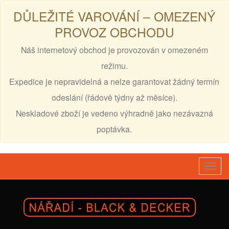
DŮLEŽITÉ VAROVÁNÍ – OMEZENÝ
PROVOZ OBCHODU
Náš internetový obchod je provozován v omezeném
režimu.
Expedice je nepravidelná a nelze garantovat žádný termín
odeslání (řádově týdny až měsíce).
Neskladové zboží je vedeno výhradně jako nezávazná
poptávka.