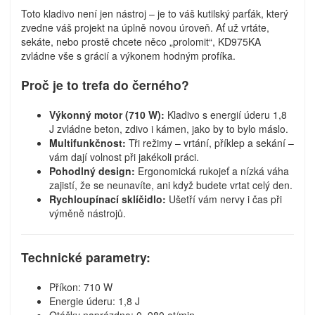
Toto kladivo není jen nástroj – je to váš kutilský parťák, který
zvedne váš projekt na úplně novou úroveň. Ať už vrtáte,
sekáte, nebo prostě chcete něco „prolomit“, KD975KA
zvládne vše s grácií a výkonem hodným profíka.
Proč je to trefa do černého?
Výkonný motor (710 W):
Kladivo s energií úderu 1,8
J zvládne beton, zdivo i kámen, jako by to bylo máslo.
Multifunkčnost:
Tři režimy – vrtání, příklep a sekání –
vám dají volnost při jakékoli práci.
Pohodlný design:
Ergonomická rukojeť a nízká váha
zajistí, že se neunavíte, ani když budete vrtat celý den.
Rychloupínací sklíčidlo:
Ušetří vám nervy i čas při
výměně nástrojů.
Technické parametry:
Příkon: 710 W
Energie úderu: 1,8 J
Otáčky naprázdno: 0–980 ot/min