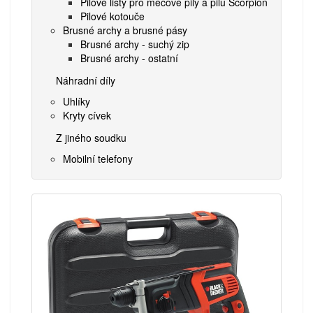
Pilové listy pro mečové pily a pilu Scorpion
Pilové kotouče
Brusné archy a brusné pásy
Brusné archy - suchý zip
Brusné archy - ostatní
Náhradní díly
Uhlíky
Kryty cívek
Z jiného soudku
Mobilní telefony