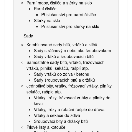
Parní mopy, čističe a stěrky na sklo
Parní čističe
Příslušenství pro parní čističe
Stěrky na sklo
Příslušenství pro stěrky na sklo
Sady
Kombinované sady bitů, vrtáků a klíčů
Sady s ráčnovým nebo aku šroubovákem
Sady vrtáků a šroubovacích bitů
Samostatné sady bitů, vrtáků, frézovacích
vrtáků, pilníků, sekáčů, rašplí atp.
Sady vrtáků do zdiva / betonu
Sady šroubovacích bitů a držáků
Jednotlivé bity, vrtáky, frézovací vrtáky, pilníky,
sekáče, rašple atp.
Vrtáky. frézy, frézovací vrtáky a pilníky do
kovu
Vrtáky, frézy a rotační rašple do dřeva
Vrtáky a sekáče do zdiva
Šroubovací bity a držáky bitů
Pilové listy a kotouče