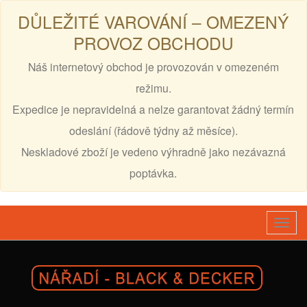
DŮLEŽITÉ VAROVÁNÍ – OMEZENÝ
PROVOZ OBCHODU
Náš internetový obchod je provozován v omezeném
režimu.
Expedice je nepravidelná a nelze garantovat žádný termín
odeslání (řádově týdny až měsíce).
Neskladové zboží je vedeno výhradně jako nezávazná
poptávka.