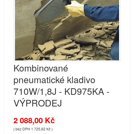
Kombinované
pneumatické kladivo
710W/1,8J - KD975KA -
VÝPRODEJ
2 088,00 Kč
( bez DPH 1 725,62 Kč )