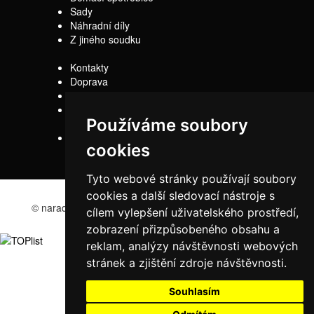
Sady
Náhradní díly
Z jiného soudku
Kontakty
Doprava
Servis
Obchodní
Používáme soubory
podmínky
Reklamační řád
cookies
Tyto webové stránky používají soubory
cookies a další sledovací nástroje s
© naradi-bd.cz 2016
cílem vylepšení uživatelského prostředí,
zobrazení přizpůsobeného obsahu a
reklam, analýzy návštěvnosti webových
stránek a zjištění zdroje návštěvnosti.
Souhlasím