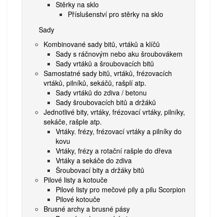
Stěrky na sklo
Příslušenství pro stěrky na sklo
Sady
Kombinované sady bitů, vrtáků a klíčů
Sady s ráčnovým nebo aku šroubovákem
Sady vrtáků a šroubovacích bitů
Samostatné sady bitů, vrtáků, frézovacích
vrtáků, pilníků, sekáčů, rašplí atp.
Sady vrtáků do zdiva / betonu
Sady šroubovacích bitů a držáků
Jednotlivé bity, vrtáky, frézovací vrtáky, pilníky,
sekáče, rašple atp.
Vrtáky. frézy, frézovací vrtáky a pilníky do
kovu
Vrtáky, frézy a rotační rašple do dřeva
Vrtáky a sekáče do zdiva
Šroubovací bity a držáky bitů
Pilové listy a kotouče
Pilové listy pro mečové pily a pilu Scorpion
Pilové kotouče
Brusné archy a brusné pásy