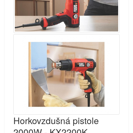
Horkovzdušná pistole
2000W - KX2200K