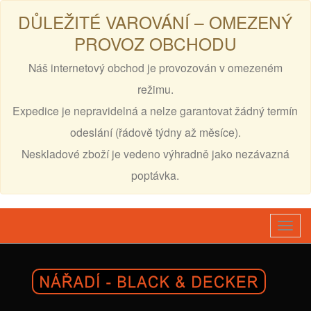
DŮLEŽITÉ VAROVÁNÍ – OMEZENÝ
PROVOZ OBCHODU
Náš internetový obchod je provozován v omezeném
režimu.
Expedice je nepravidelná a nelze garantovat žádný termín
odeslání (řádově týdny až měsíce).
Neskladové zboží je vedeno výhradně jako nezávazná
poptávka.