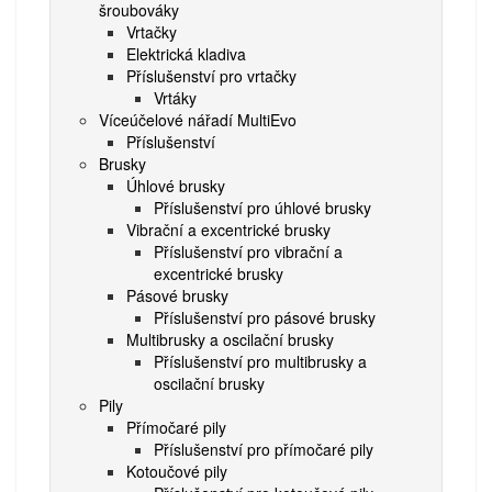
šroubováky
Vrtačky
Elektrická kladiva
Příslušenství pro vrtačky
Vrtáky
Víceúčelové nářadí MultiEvo
Příslušenství
Brusky
Úhlové brusky
Příslušenství pro úhlové brusky
Vibrační a excentrické brusky
Příslušenství pro vibrační a
excentrické brusky
Pásové brusky
Příslušenství pro pásové brusky
Multibrusky a oscilační brusky
Příslušenství pro multibrusky a
oscilační brusky
Pily
Přímočaré pily
Příslušenství pro přímočaré pily
Kotoučové pily