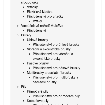
šroubováky
Vrtačky
Elektrická kladiva
Příslušenství pro vrtačky
Vrtáky
Víceúčelové nářadí MultiEvo
Příslušenství
Brusky
Úhlové brusky
Příslušenství pro úhlové brusky
Vibrační a excentrické brusky
Příslušenství pro vibrační a
excentrické brusky
Pásové brusky
Příslušenství pro pásové brusky
Multibrusky a oscilační brusky
Příslušenství pro multibrusky a
oscilační brusky
Pily
Přímočaré pily
Příslušenství pro přímočaré pily
Kotoučové pily