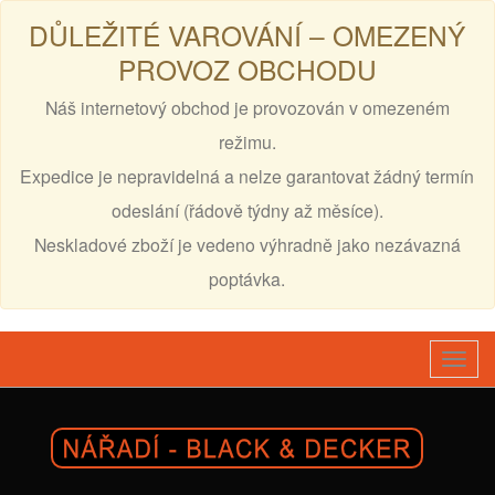
DŮLEŽITÉ VAROVÁNÍ – OMEZENÝ
PROVOZ OBCHODU
Náš internetový obchod je provozován v omezeném
režimu.
Expedice je nepravidelná a nelze garantovat žádný termín
odeslání (řádově týdny až měsíce).
Neskladové zboží je vedeno výhradně jako nezávazná
poptávka.