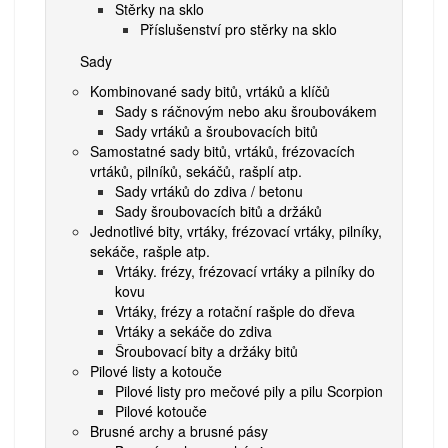
Stěrky na sklo
Příslušenství pro stěrky na sklo
Sady
Kombinované sady bitů, vrtáků a klíčů
Sady s ráčnovým nebo aku šroubovákem
Sady vrtáků a šroubovacích bitů
Samostatné sady bitů, vrtáků, frézovacích
vrtáků, pilníků, sekáčů, rašplí atp.
Sady vrtáků do zdiva / betonu
Sady šroubovacích bitů a držáků
Jednotlivé bity, vrtáky, frézovací vrtáky, pilníky,
sekáče, rašple atp.
Vrtáky. frézy, frézovací vrtáky a pilníky do
kovu
Vrtáky, frézy a rotační rašple do dřeva
Vrtáky a sekáče do zdiva
Šroubovací bity a držáky bitů
Pilové listy a kotouče
Pilové listy pro mečové pily a pilu Scorpion
Pilové kotouče
Brusné archy a brusné pásy