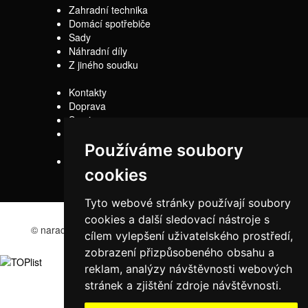
Zahradní technika
Domácí spotřebiče
Sady
Náhradní díly
Z jiného soudku
Kontakty
Doprava
Servis
Obchodní
Používáme soubory
podmínky
Reklamační řád
cookies
Tyto webové stránky používají soubory
cookies a další sledovací nástroje s
© naradi-bd.cz 2016
cílem vylepšení uživatelského prostředí,
zobrazení přizpůsobeného obsahu a
reklam, analýzy návštěvnosti webových
stránek a zjištění zdroje návštěvnosti.