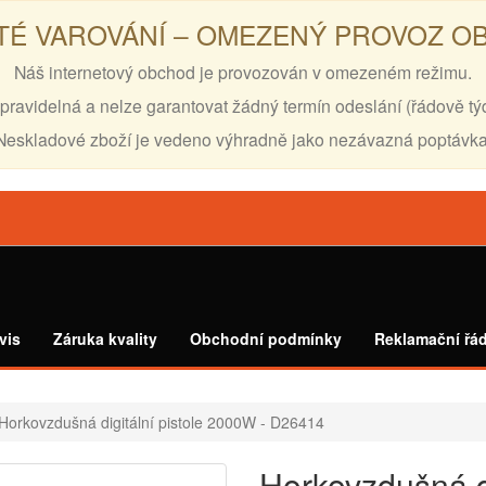
TÉ VAROVÁNÍ – OMEZENÝ PROVOZ 
Náš internetový obchod je provozován v omezeném režimu.
pravidelná a nelze garantovat žádný termín odeslání (řádově tý
Neskladové zboží je vedeno výhradně jako nezávazná poptávka
vis
Záruka kvality
Obchodní podmínky
Reklamační řá
Horkovzdušná digitální pistole 2000W - D26414
Horkovzdušná di