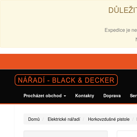
DŮLEŽI
Expedice je ne
Procházet obchod
Kontakty
Doprava
Ser
Domů
Elektrické nářadí
Horkovzdušné pistole