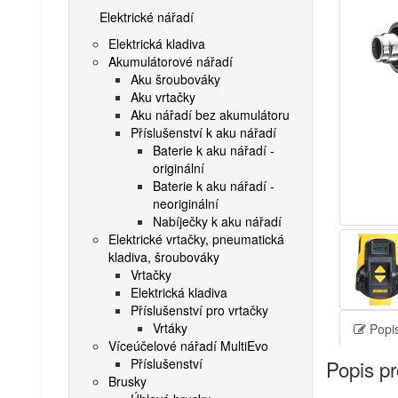
Elektrické nářadí
Elektrická kladiva
Akumulátorové nářadí
Aku šroubováky
Aku vrtačky
Aku nářadí bez akumulátoru
Příslušenství k aku nářadí
Baterie k aku nářadí -
originální
Baterie k aku nářadí -
neoriginální
Nabíječky k aku nářadí
Elektrické vrtačky, pneumatická
kladiva, šroubováky
Vrtačky
Elektrická kladiva
Příslušenství pro vrtačky
Vrtáky
Popis
Víceúčelové nářadí MultiEvo
Příslušenství
Popis p
Brusky