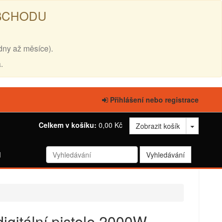
OBCHODU
dny až měsíce).
.
Přihlášení nebo registrace
Celkem v košíku:
0,00 Kč
Zobrazit košík
d
gitální pistole 2000W -