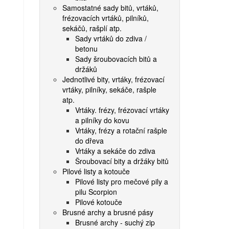
Samostatné sady bitů, vrtáků,
frézovacích vrtáků, pilníků,
sekáčů, rašplí atp.
Sady vrtáků do zdiva /
betonu
Sady šroubovacích bitů a
držáků
Jednotlivé bity, vrtáky, frézovací
vrtáky, pilníky, sekáče, rašple
atp.
Vrtáky. frézy, frézovací vrtáky
a pilníky do kovu
Vrtáky, frézy a rotační rašple
do dřeva
Vrtáky a sekáče do zdiva
Šroubovací bity a držáky bitů
Pilové listy a kotouče
Pilové listy pro mečové pily a
pilu Scorpion
Pilové kotouče
Brusné archy a brusné pásy
Brusné archy - suchý zip