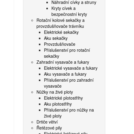
Náhradní cívky a struny
Kryty cívek a
bezpečnostní kryty
Rotační kolové sekačky a
provzdušňovače trávníku
Elektrické sekačky
Aku sekačky
Provzdušňovače
Příslušenství pro rotační
sekačky
Zahradní vysavače a fukary
Elektrické vysavače a fukary
Aku vysavače a fukary
Příslušenství pro zahradní
vysavače
Nůžky na živé ploty
Elektrické plotostřihy
Aku plotostřihy
Příslušenství pro nůžky na
živé ploty
Drtiče větví
Řetězové pily
Elektrické řetězové pily