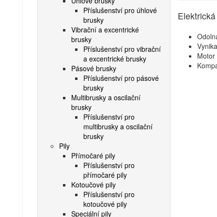
Úhlové brusky
Příslušenství pro úhlové
Elektrick
brusky
Vibrační a excentrické
Odolná
brusky
Vynika
Příslušenství pro vibrační
Motor
a excentrické brusky
Kompak
Pásové brusky
Příslušenství pro pásové
brusky
Multibrusky a oscilační
brusky
Příslušenství pro
multibrusky a oscilační
brusky
Pily
Přímočaré pily
Příslušenství pro
přímočaré pily
Kotoučové pily
Příslušenství pro
kotoučové pily
Speciální pily