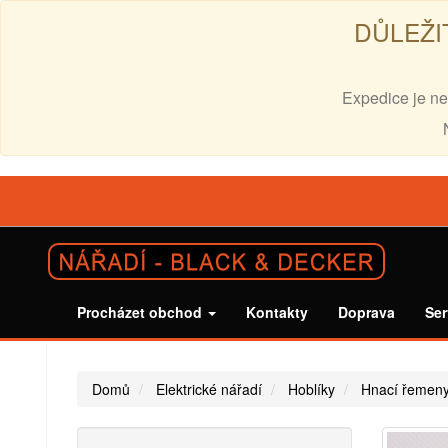
DŮLEŽI
Expedice je ne
Procházet obchod
Kontakty
Doprava
Ser
Domů
Elektrické nářadí
Hoblíky
Hnací řemeny