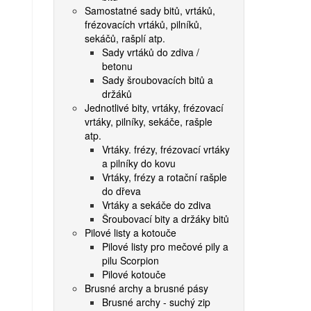
Samostatné sady bitů, vrtáků,
frézovacích vrtáků, pilníků,
sekáčů, rašplí atp.
Sady vrtáků do zdiva /
betonu
Sady šroubovacích bitů a
držáků
Jednotlivé bity, vrtáky, frézovací
vrtáky, pilníky, sekáče, rašple
atp.
Vrtáky. frézy, frézovací vrtáky
a pilníky do kovu
Vrtáky, frézy a rotační rašple
do dřeva
Vrtáky a sekáče do zdiva
Šroubovací bity a držáky bitů
Pilové listy a kotouče
Pilové listy pro mečové pily a
pilu Scorpion
Pilové kotouče
Brusné archy a brusné pásy
Brusné archy - suchý zip