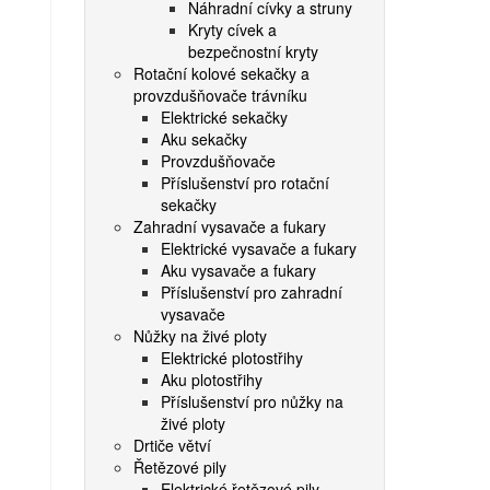
Náhradní cívky a struny
Kryty cívek a
bezpečnostní kryty
Rotační kolové sekačky a
provzdušňovače trávníku
Elektrické sekačky
Aku sekačky
Provzdušňovače
Příslušenství pro rotační
sekačky
Zahradní vysavače a fukary
Elektrické vysavače a fukary
Aku vysavače a fukary
Příslušenství pro zahradní
vysavače
Nůžky na živé ploty
Elektrické plotostřihy
Aku plotostřihy
Příslušenství pro nůžky na
živé ploty
Drtiče větví
Řetězové pily
Elektrické řetězové pily