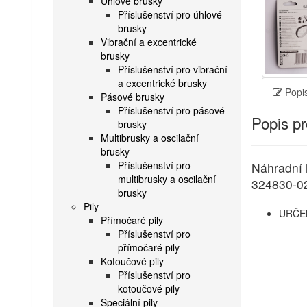
Úhlové brusky
Příslušenství pro úhlové
brusky
Vibrační a excentrické
brusky
Příslušenství pro vibrační
a excentrické brusky
Popis
Pásové brusky
Příslušenství pro pásové
Popis p
brusky
Multibrusky a oscilační
brusky
Příslušenství pro
Náhradní h
multibrusky a oscilační
324830-02
brusky
Pily
URČE
Přímočaré pily
Příslušenství pro
přímočaré pily
Kotoučové pily
Příslušenství pro
kotoučové pily
Speciální pily