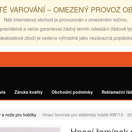
TÉ VAROVÁNÍ – OMEZENÝ PROVOZ 
Náš internetový obchod je provozován v omezeném režimu.
pravidelná a nelze garantovat žádný termín odeslání (řádově tý
Neskladové zboží je vedeno výhradně jako nezávazná poptávka
vis
Záruka kvality
Obchodní podmínky
Reklamační řá
 a nože pro hoblíky
Hnací řemínek pro elektrický hoblík KW715 - 3
Hnací řemínek 