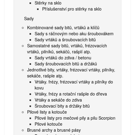
Stěrky na sklo
Příslušenství pro stěrky na sklo
Sady
Kombinované sady bitů, vrtáků a klíčů
Sady s ráčnovým nebo aku šroubovákem
Sady vrtáků a šroubovacích bitů
Samostatné sady bitů, vrtáků, frézovacích
vrtáků, pilníků, sekáčů, rašplí atp.
Sady vrtáků do zdiva / betonu
Sady šroubovacích bitů a držáků
Jednotlivé bity, vrtáky, frézovací vrtáky, pilníky,
sekáče, rašple atp.
Vrtáky. frézy, frézovací vrtáky a pilníky do
kovu
Vrtáky, frézy a rotační rašple do dřeva
Vrtáky a sekáče do zdiva
Šroubovací bity a držáky bitů
Pilové listy a kotouče
Pilové listy pro mečové pily a pilu Scorpion
Pilové kotouče
Brusné archy a brusné pásy