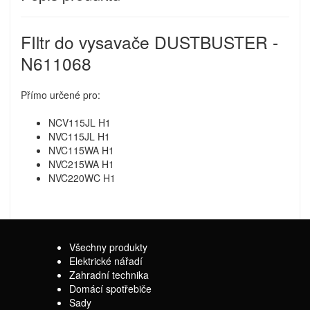
FIltr do vysavače DUSTBUSTER -
N611068
Přímo určené pro:
NCV115JL
H1
NVC115JL
H1
NVC115WA
H1
NVC215WA
H1
NVC220WC
H1
Všechny produkty
Elektrické nářadí
Zahradní technika
Domácí spotřebiče
Sady