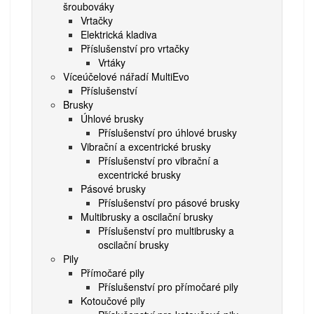
šroubováky
Vrtačky
Elektrická kladiva
Příslušenství pro vrtačky
Vrtáky
Víceúčelové nářadí MultiEvo
Příslušenství
Brusky
Úhlové brusky
Příslušenství pro úhlové brusky
Vibrační a excentrické brusky
Příslušenství pro vibrační a
excentrické brusky
Pásové brusky
Příslušenství pro pásové brusky
Multibrusky a oscilační brusky
Příslušenství pro multibrusky a
oscilační brusky
Pily
Přímočaré pily
Příslušenství pro přímočaré pily
Kotoučové pily