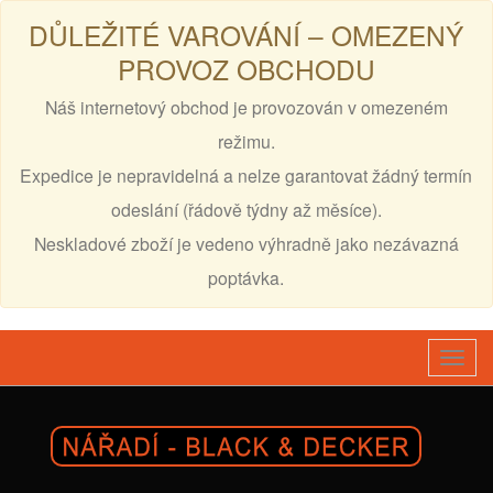
DŮLEŽITÉ VAROVÁNÍ – OMEZENÝ
PROVOZ OBCHODU
Náš internetový obchod je provozován v omezeném
režimu.
Expedice je nepravidelná a nelze garantovat žádný termín
odeslání (řádově týdny až měsíce).
Neskladové zboží je vedeno výhradně jako nezávazná
poptávka.