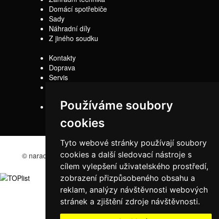
Domácí spotřebiče
Sady
Náhradní díly
Z jiného soudku
Kontakty
Doprava
Servis
Obchodní
podmínky
Používáme soubory
Reklamační řád
cookies
Tyto webové stránky používají soubory
cookies a další sledovací nástroje s
© naradi-bd.cz 2016
cílem vylepšení uživatelského prostředí,
zobrazení přizpůsobeného obsahu a
reklam, analýzy návštěvnosti webových
stránek a zjištění zdroje návštěvnosti.