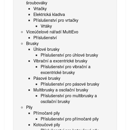
šroubováky
Vrtačky
Elektrická kladiva
Příslušenství pro vrtačky
Vrtáky
Víceúčelové nářadí MultiEvo
Příslušenství
Brusky
Úhlové brusky
Příslušenství pro úhlové brusky
Vibrační a excentrické brusky
Příslušenství pro vibrační a
excentrické brusky
Pásové brusky
Příslušenství pro pásové brusky
Multibrusky a oscilační brusky
Příslušenství pro multibrusky a
oscilační brusky
Pily
Přímočaré pily
Příslušenství pro přímočaré pily
Kotoučové pily