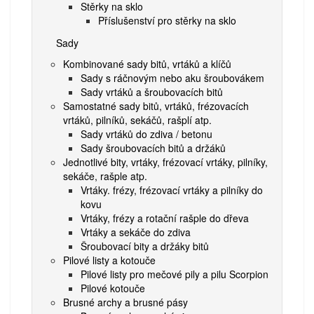
Stěrky na sklo
Příslušenství pro stěrky na sklo
Sady
Kombinované sady bitů, vrtáků a klíčů
Sady s ráčnovým nebo aku šroubovákem
Sady vrtáků a šroubovacích bitů
Samostatné sady bitů, vrtáků, frézovacích
vrtáků, pilníků, sekáčů, rašplí atp.
Sady vrtáků do zdiva / betonu
Sady šroubovacích bitů a držáků
Jednotlivé bity, vrtáky, frézovací vrtáky, pilníky,
sekáče, rašple atp.
Vrtáky. frézy, frézovací vrtáky a pilníky do
kovu
Vrtáky, frézy a rotační rašple do dřeva
Vrtáky a sekáče do zdiva
Šroubovací bity a držáky bitů
Pilové listy a kotouče
Pilové listy pro mečové pily a pilu Scorpion
Pilové kotouče
Brusné archy a brusné pásy