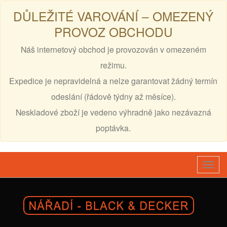
DŮLEŽITÉ VAROVÁNÍ – OMEZENÝ
PROVOZ OBCHODU
Náš internetový obchod je provozován v omezeném
režimu.
Expedice je nepravidelná a nelze garantovat žádný termín
odeslání (řádově týdny až měsíce).
Neskladové zboží je vedeno výhradně jako nezávazná
poptávka.