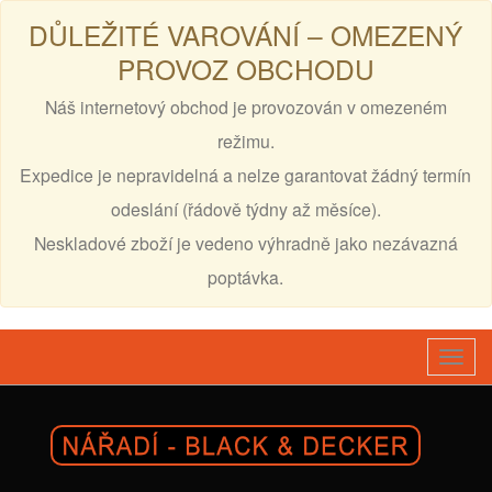
DŮLEŽITÉ VAROVÁNÍ – OMEZENÝ
PROVOZ OBCHODU
Náš internetový obchod je provozován v omezeném
režimu.
Expedice je nepravidelná a nelze garantovat žádný termín
odeslání (řádově týdny až měsíce).
Neskladové zboží je vedeno výhradně jako nezávazná
poptávka.