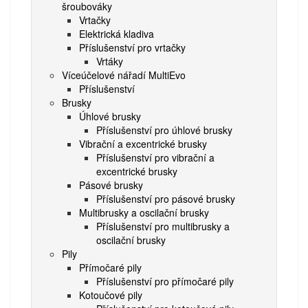
šroubováky
Vrtačky
Elektrická kladiva
Příslušenství pro vrtačky
Vrtáky
Víceúčelové nářadí MultiEvo
Příslušenství
Brusky
Úhlové brusky
Příslušenství pro úhlové brusky
Vibrační a excentrické brusky
Příslušenství pro vibrační a
excentrické brusky
Pásové brusky
Příslušenství pro pásové brusky
Multibrusky a oscilační brusky
Příslušenství pro multibrusky a
oscilační brusky
Pily
Přímočaré pily
Příslušenství pro přímočaré pily
Kotoučové pily