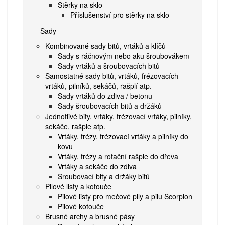
Stěrky na sklo
Příslušenství pro stěrky na sklo
Sady
Kombinované sady bitů, vrtáků a klíčů
Sady s ráčnovým nebo aku šroubovákem
Sady vrtáků a šroubovacích bitů
Samostatné sady bitů, vrtáků, frézovacích
vrtáků, pilníků, sekáčů, rašplí atp.
Sady vrtáků do zdiva / betonu
Sady šroubovacích bitů a držáků
Jednotlivé bity, vrtáky, frézovací vrtáky, pilníky,
sekáče, rašple atp.
Vrtáky. frézy, frézovací vrtáky a pilníky do
kovu
Vrtáky, frézy a rotační rašple do dřeva
Vrtáky a sekáče do zdiva
Šroubovací bity a držáky bitů
Pilové listy a kotouče
Pilové listy pro mečové pily a pilu Scorpion
Pilové kotouče
Brusné archy a brusné pásy