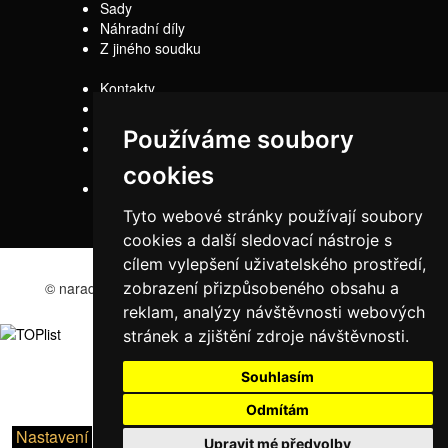
Sady
Náhradní díly
Z jiného soudku
Kontakty
Doprava
Servis
Používáme soubory
Obchodní
podmínky
cookies
Reklamační řád
Tyto webové stránky používají soubory
cookies a další sledovací nástroje s
cílem vylepšení uživatelského prostředí,
© naradi-bd.cz 2016
zobrazení přizpůsobeného obsahu a
reklam, analýzy návštěvnosti webových
stránek a zjištění zdroje návštěvnosti.
Souhlasím
Odmítám
Nastavení
Upravit mé předvolby