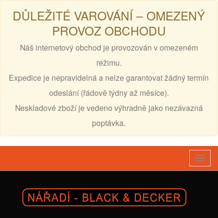
DŮLEŽITÉ VAROVÁNÍ – OMEZENÝ
PROVOZ OBCHODU
Náš internetový obchod je provozován v omezeném
režimu.
Expedice je nepravidelná a nelze garantovat žádný termín
odeslání (řádově týdny až měsíce).
Neskladové zboží je vedeno výhradně jako nezávazná
poptávka.