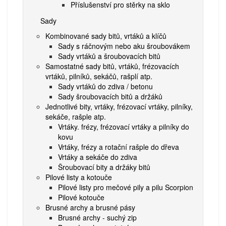
Příslušenství pro stěrky na sklo
Sady
Kombinované sady bitů, vrtáků a klíčů
Sady s ráčnovým nebo aku šroubovákem
Sady vrtáků a šroubovacích bitů
Samostatné sady bitů, vrtáků, frézovacích
vrtáků, pilníků, sekáčů, rašplí atp.
Sady vrtáků do zdiva / betonu
Sady šroubovacích bitů a držáků
Jednotlivé bity, vrtáky, frézovací vrtáky, pilníky,
sekáče, rašple atp.
Vrtáky. frézy, frézovací vrtáky a pilníky do
kovu
Vrtáky, frézy a rotační rašple do dřeva
Vrtáky a sekáče do zdiva
Šroubovací bity a držáky bitů
Pilové listy a kotouče
Pilové listy pro mečové pily a pilu Scorpion
Pilové kotouče
Brusné archy a brusné pásy
Brusné archy - suchý zip