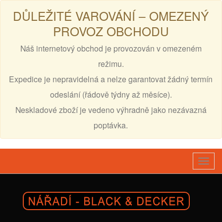
DŮLEŽITÉ VAROVÁNÍ – OMEZENÝ
PROVOZ OBCHODU
Náš internetový obchod je provozován v omezeném
režimu.
Expedice je nepravidelná a nelze garantovat žádný termín
odeslání (řádově týdny až měsíce).
Neskladové zboží je vedeno výhradně jako nezávazná
poptávka.