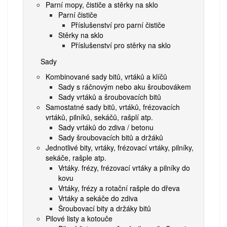
Parní mopy, čističe a stěrky na sklo
Parní čističe
Příslušenství pro parní čističe
Stěrky na sklo
Příslušenství pro stěrky na sklo
Sady
Kombinované sady bitů, vrtáků a klíčů
Sady s ráčnovým nebo aku šroubovákem
Sady vrtáků a šroubovacích bitů
Samostatné sady bitů, vrtáků, frézovacích
vrtáků, pilníků, sekáčů, rašplí atp.
Sady vrtáků do zdiva / betonu
Sady šroubovacích bitů a držáků
Jednotlivé bity, vrtáky, frézovací vrtáky, pilníky,
sekáče, rašple atp.
Vrtáky. frézy, frézovací vrtáky a pilníky do
kovu
Vrtáky, frézy a rotační rašple do dřeva
Vrtáky a sekáče do zdiva
Šroubovací bity a držáky bitů
Pilové listy a kotouče