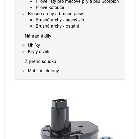
Pilové listy pro mečové pily a pilu Scorpion
Pilové kotouče
Brusné archy a brusné pásy
Brusné archy - suchý zip
Brusné archy - ostatní
Náhradní díly
Uhlíky
Kryty cívek
Z jiného soudku
Mobilní telefony