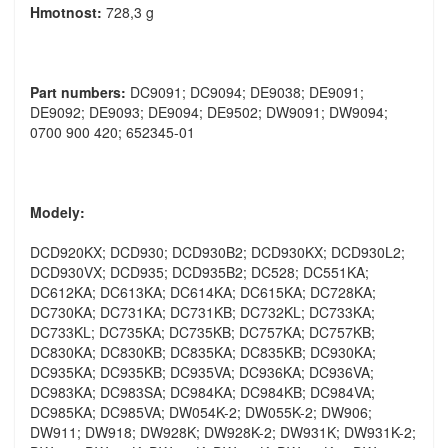
Hmotnost:
728,3 g
Part numbers:
DC9091; DC9094; DE9038; DE9091;
DE9092; DE9093; DE9094; DE9502; DW9091; DW9094;
0700 900 420; 652345-01
Modely:
DCD920KX; DCD930; DCD930B2; DCD930KX; DCD930L2;
DCD930VX; DCD935; DCD935B2; DC528; DC551KA;
DC612KA; DC613KA; DC614KA; DC615KA; DC728KA;
DC730KA; DC731KA; DC731KB; DC732KL; DC733KA;
DC733KL; DC735KA; DC735KB; DC757KA; DC757KB;
DC830KA; DC830KB; DC835KA; DC835KB; DC930KA;
DC935KA; DC935KB; DC935VA; DC936KA; DC936VA;
DC983KA; DC983SA; DC984KA; DC984KB; DC984VA;
DC985KA; DC985VA; DW054K-2; DW055K-2; DW906;
DW911; DW918; DW928K; DW928K-2; DW931K; DW931K-2;