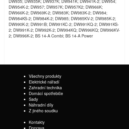
DW935; DW935K; DW937K; DW941K; DW941K-2; DW954;
DW954K-2; DW957; DW957K; DW957K2; DW966K;
DW966K-2; DW969K-2; DW983K; DW983K-2; DW984;
DW984KS-2; DW984K-2; DW985; DW985KV-2; DW985K-2;
DW990K-2; DW991B; DW991KC-2; DW991KQ-2; DW991KS-
2; DW991K-2; DW992K-2; DW994KQ; DW996KQ; DW996KV-
2; DW996K-2; BS 14-A Combi; BS 14-A Power
Všechny produkty
Elektrické nářadí
Zahradní technika
Domácí spotřebiče
Sady
Náhradní díly
Z jiného soudku
Kontakty
Doprava