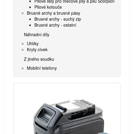
Pilové listy pro mečové pily a pilu Scorpion
Pilové kotouče
Brusné archy a brusné pásy
Brusné archy - suchý zip
Brusné archy - ostatní
Náhradní díly
Uhlíky
Kryty cívek
Z jiného soudku
Mobilní telefony