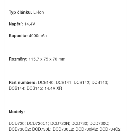
Typ článku:
Li-Ion
Napětí:
14,4V
Kapacita:
4000mAh
Rozměry:
115,7 x 75 x 70 mm
Part numbers:
DCB140; DCB141; DCB142; DCB143;
DCB144; DCB145; 14.4V XR
Modely:
DCD720; DCD720C1; DCD720N; DCD730; DCD730C;
DCD730C2; DCD730L; DCD730L2; DCD730M2; DCD734C2;