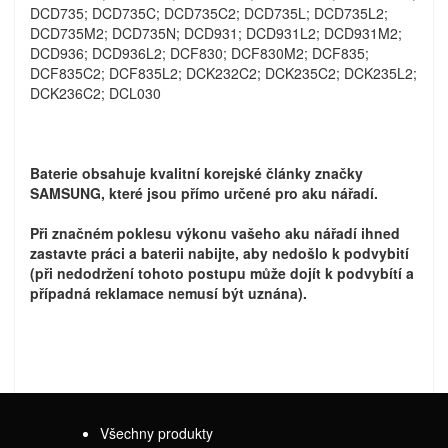
DCD735; DCD735C; DCD735C2; DCD735L; DCD735L2;
DCD735M2; DCD735N; DCD931; DCD931L2; DCD931M2;
DCD936; DCD936L2; DCF830; DCF830M2; DCF835;
DCF835C2; DCF835L2; DCK232C2; DCK235C2; DCK235L2;
DCK236C2; DCL030
Baterie obsahuje kvalitní korejské články značky
SAMSUNG, které jsou přímo určené pro aku nářadí.
Při značném poklesu výkonu vašeho aku nářadí ihned
zastavte práci a baterii nabijte, aby nedošlo k podvybití
(při nedodržení tohoto postupu může dojít k podvybítí a
případná reklamace nemusí být uznána).
Všechny produkty