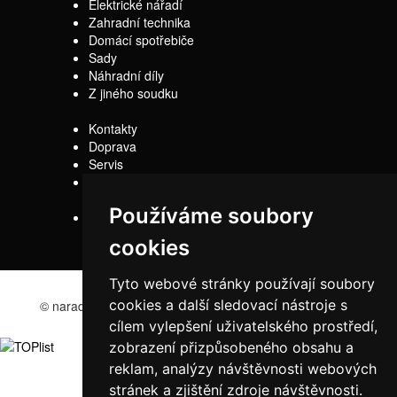
Elektrické nářadí
Zahradní technika
Domácí spotřebiče
Sady
Náhradní díly
Z jiného soudku
Kontakty
Doprava
Servis
Obchodní
podmínky
Používáme soubory
Reklamační řád
cookies
Tyto webové stránky používají soubory
cookies a další sledovací nástroje s
© naradi-bd.cz 2016
cílem vylepšení uživatelského prostředí,
zobrazení přizpůsobeného obsahu a
reklam, analýzy návštěvnosti webových
stránek a zjištění zdroje návštěvnosti.