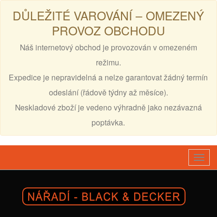
DŮLEŽITÉ VAROVÁNÍ – OMEZENÝ
PROVOZ OBCHODU
Náš internetový obchod je provozován v omezeném
režimu.
Expedice je nepravidelná a nelze garantovat žádný termín
odeslání (řádově týdny až měsíce).
Neskladové zboží je vedeno výhradně jako nezávazná
poptávka.