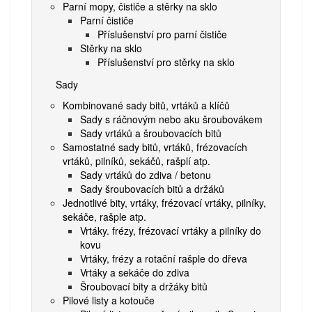
Parní mopy, čističe a stěrky na sklo
Parní čističe
Příslušenství pro parní čističe
Stěrky na sklo
Příslušenství pro stěrky na sklo
Sady
Kombinované sady bitů, vrtáků a klíčů
Sady s ráčnovým nebo aku šroubovákem
Sady vrtáků a šroubovacích bitů
Samostatné sady bitů, vrtáků, frézovacích
vrtáků, pilníků, sekáčů, rašplí atp.
Sady vrtáků do zdiva / betonu
Sady šroubovacích bitů a držáků
Jednotlivé bity, vrtáky, frézovací vrtáky, pilníky,
sekáče, rašple atp.
Vrtáky. frézy, frézovací vrtáky a pilníky do
kovu
Vrtáky, frézy a rotační rašple do dřeva
Vrtáky a sekáče do zdiva
Šroubovací bity a držáky bitů
Pilové listy a kotouče