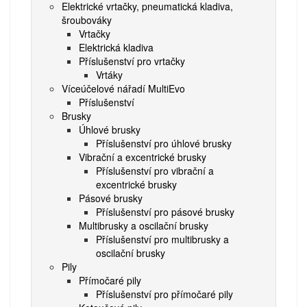
Elektrické vrtačky, pneumatická kladiva,
šroubováky
Vrtačky
Elektrická kladiva
Příslušenství pro vrtačky
Vrtáky
Víceúčelové nářadí MultiEvo
Příslušenství
Brusky
Úhlové brusky
Příslušenství pro úhlové brusky
Vibrační a excentrické brusky
Příslušenství pro vibrační a
excentrické brusky
Pásové brusky
Příslušenství pro pásové brusky
Multibrusky a oscilační brusky
Příslušenství pro multibrusky a
oscilační brusky
Pily
Přímočaré pily
Příslušenství pro přímočaré pily