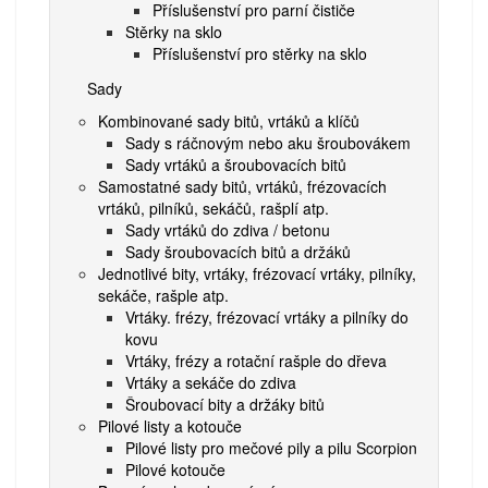
Příslušenství pro parní čističe
Stěrky na sklo
Příslušenství pro stěrky na sklo
Sady
Kombinované sady bitů, vrtáků a klíčů
Sady s ráčnovým nebo aku šroubovákem
Sady vrtáků a šroubovacích bitů
Samostatné sady bitů, vrtáků, frézovacích
vrtáků, pilníků, sekáčů, rašplí atp.
Sady vrtáků do zdiva / betonu
Sady šroubovacích bitů a držáků
Jednotlivé bity, vrtáky, frézovací vrtáky, pilníky,
sekáče, rašple atp.
Vrtáky. frézy, frézovací vrtáky a pilníky do
kovu
Vrtáky, frézy a rotační rašple do dřeva
Vrtáky a sekáče do zdiva
Šroubovací bity a držáky bitů
Pilové listy a kotouče
Pilové listy pro mečové pily a pilu Scorpion
Pilové kotouče