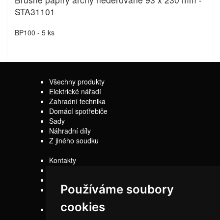
STA31101
BP100 - 5 ks
Všechny produkty
Elektrické nářadí
Zahradní technika
Domácí spotřebiče
Sady
Náhradní díly
Z jiného soudku
Kontakty
Doprava
Servis
Používáme soubory
Obchodní
podmínky
cookies
Reklamační řád