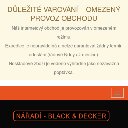
DŮLEŽITÉ VAROVÁNÍ – OMEZENÝ
PROVOZ OBCHODU
Náš internetový obchod je provozován v omezeném
režimu.
Expedice je nepravidelná a nelze garantovat žádný termín
odeslání (řádově týdny až měsíce).
Neskladové zboží je vedeno výhradně jako nezávazná
poptávka.