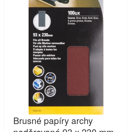
Brusné papíry archy
neděrované 93 x 230 mm