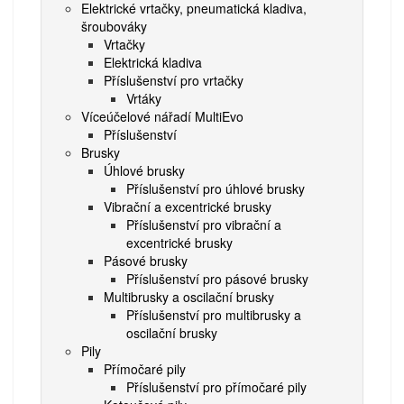
Elektrické vrtačky, pneumatická kladiva,
šroubováky
Vrtačky
Elektrická kladiva
Příslušenství pro vrtačky
Vrtáky
Víceúčelové nářadí MultiEvo
Příslušenství
Brusky
Úhlové brusky
Příslušenství pro úhlové brusky
Vibrační a excentrické brusky
Příslušenství pro vibrační a
excentrické brusky
Pásové brusky
Příslušenství pro pásové brusky
Multibrusky a oscilační brusky
Příslušenství pro multibrusky a
oscilační brusky
Pily
Přímočaré pily
Příslušenství pro přímočaré pily