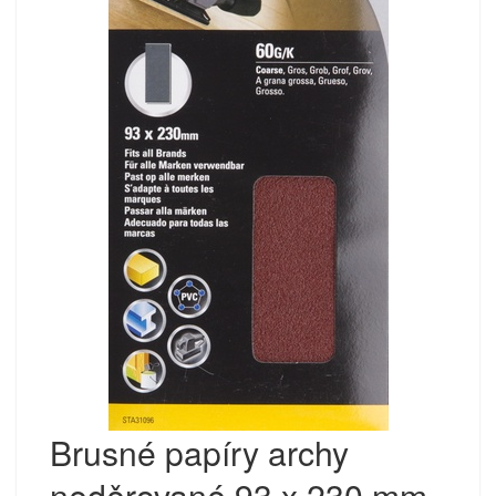
Brusné papíry archy
neděrované 93 x 230 mm