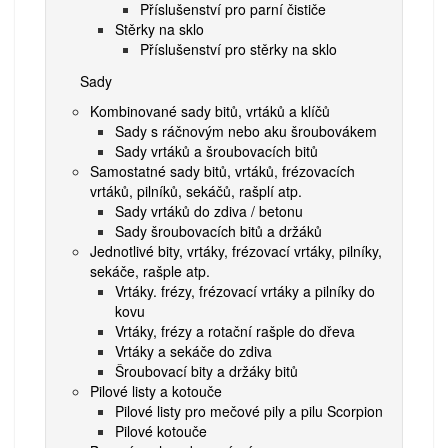
Příslušenství pro parní čističe
Stěrky na sklo
Příslušenství pro stěrky na sklo
Sady
Kombinované sady bitů, vrtáků a klíčů
Sady s ráčnovým nebo aku šroubovákem
Sady vrtáků a šroubovacích bitů
Samostatné sady bitů, vrtáků, frézovacích
vrtáků, pilníků, sekáčů, rašplí atp.
Sady vrtáků do zdiva / betonu
Sady šroubovacích bitů a držáků
Jednotlivé bity, vrtáky, frézovací vrtáky, pilníky,
sekáče, rašple atp.
Vrtáky. frézy, frézovací vrtáky a pilníky do
kovu
Vrtáky, frézy a rotační rašple do dřeva
Vrtáky a sekáče do zdiva
Šroubovací bity a držáky bitů
Pilové listy a kotouče
Pilové listy pro mečové pily a pilu Scorpion
Pilové kotouče