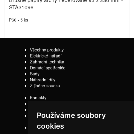
STA31096
P60 - 5 ks
Všechny produkty
Elektrické nářadí
Zahradní technika
Domácí spotřebiče
Sady
Náhradní díly
Z jiného soudku
Kontakty
Doprava
Servis
Používáme soubory
Obchodní
podmínky
cookies
Reklamační řád