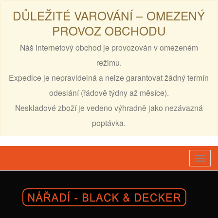
DŮLEŽITÉ VAROVÁNÍ – OMEZENÝ
PROVOZ OBCHODU
Náš internetový obchod je provozován v omezeném
režimu.
Expedice je nepravidelná a nelze garantovat žádný termín
odeslání (řádově týdny až měsíce).
Neskladové zboží je vedeno výhradně jako nezávazná
poptávka.