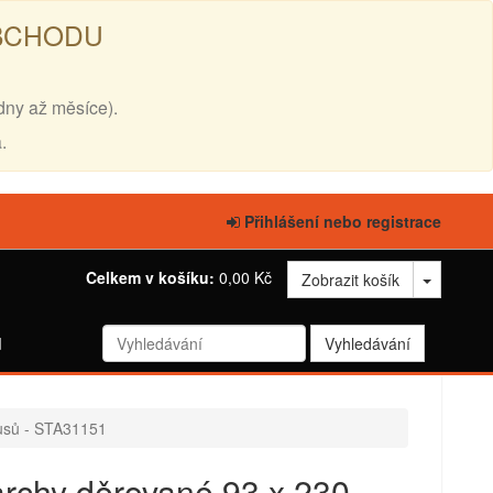
OBCHODU
dny až měsíce).
.
Přihlášení nebo registrace
Celkem v košíku:
0,00 Kč
Zobrazit košík
d
kusů - STA31151
archy děrované 93 x 230