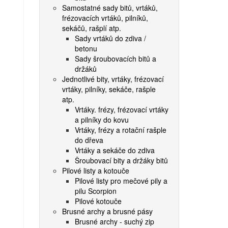
Samostatné sady bitů, vrtáků,
frézovacích vrtáků, pilníků,
sekáčů, rašplí atp.
Sady vrtáků do zdiva /
betonu
Sady šroubovacích bitů a
držáků
Jednotlivé bity, vrtáky, frézovací
vrtáky, pilníky, sekáče, rašple
atp.
Vrtáky. frézy, frézovací vrtáky
a pilníky do kovu
Vrtáky, frézy a rotační rašple
do dřeva
Vrtáky a sekáče do zdiva
Šroubovací bity a držáky bitů
Pilové listy a kotouče
Pilové listy pro mečové pily a
pilu Scorpion
Pilové kotouče
Brusné archy a brusné pásy
Brusné archy - suchý zip