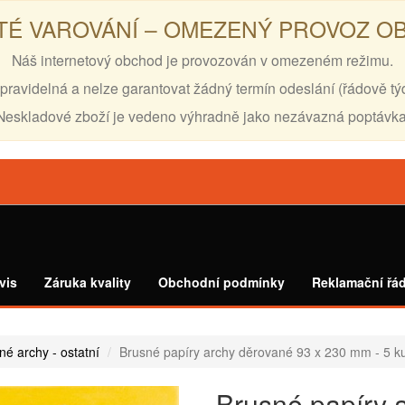
TÉ VAROVÁNÍ – OMEZENÝ PROVOZ 
Náš internetový obchod je provozován v omezeném režimu.
pravidelná a nelze garantovat žádný termín odeslání (řádově tý
Neskladové zboží je vedeno výhradně jako nezávazná poptávka
vis
Záruka kvality
Obchodní podmínky
Reklamační řá
né archy - ostatní
Brusné papíry archy děrované 93 x 230 mm - 5 
Brusné papíry 