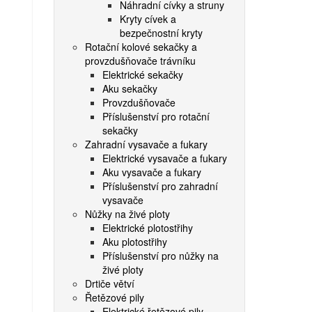
Náhradní cívky a struny
Kryty cívek a
bezpečnostní kryty
Rotační kolové sekačky a
provzdušňovače trávníku
Elektrické sekačky
Aku sekačky
Provzdušňovače
Příslušenství pro rotační
sekačky
Zahradní vysavače a fukary
Elektrické vysavače a fukary
Aku vysavače a fukary
Příslušenství pro zahradní
vysavače
Nůžky na živé ploty
Elektrické plotostřihy
Aku plotostřihy
Příslušenství pro nůžky na
živé ploty
Drtiče větví
Řetězové pily
Elektrické řetězové pily