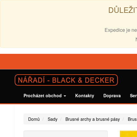
DŮLEŽI
Expedice je ne
Procházet obchod
Kontakty
Doprava
Ser
Domů
Sady
Brusné archy a brusné pásy
Brus