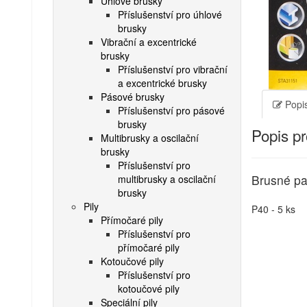
Úhlové brusky
Příslušenství pro úhlové
brusky
Vibrační a excentrické
brusky
Příslušenství pro vibrační
a excentrické brusky
Pásové brusky
Popis
Příslušenství pro pásové
brusky
Popis p
Multibrusky a oscilační
brusky
Příslušenství pro
Brusné pa
multibrusky a oscilační
brusky
Pily
P40 - 5 ks
Přímočaré pily
Příslušenství pro
přímočaré pily
Kotoučové pily
Příslušenství pro
kotoučové pily
Speciální pily