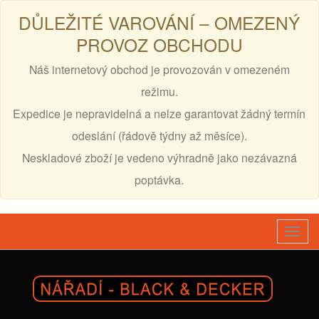
DŮLEŽITÉ VAROVÁNÍ – OMEZENÝ
PROVOZ OBCHODU
Náš internetový obchod je provozován v omezeném
režimu.
Expedice je nepravidelná a nelze garantovat žádný termín
odeslání (řádově týdny až měsíce).
Neskladové zboží je vedeno výhradně jako nezávazná
poptávka.