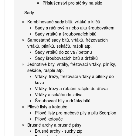
Příslušenství pro stěrky na sklo
Sady
Kombinované sady bitů, vrtáků a klíčů
Sady s ráčnovým nebo aku šroubovákem
Sady vrtáků a šroubovacích bitů
Samostatné sady bitů, vrtáků, frézovacích
vrtáků, pilníků, sekáčů, rašplí atp.
Sady vrtáků do zdiva / betonu
Sady šroubovacích bitů a držáků
Jednotlivé bity, vrtáky, frézovací vrtáky, pilníky,
sekáče, rašple atp.
Vrtáky. frézy, frézovací vrtáky a pilníky do
kovu
Vrtáky, frézy a rotační rašple do dřeva
Vrtáky a sekáče do zdiva
Šroubovací bity a držáky bitů
Pilové listy a kotouče
Pilové listy pro mečové pily a pilu Scorpion
Pilové kotouče
Brusné archy a brusné pásy
Brusné archy - suchý zip