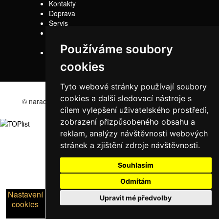
Kontakty
Doprava
Servis
Obchodní
podmínky
Používáme soubory
Reklamační řád
cookies
Tyto webové stránky používají soubory
cookies a další sledovací nástroje s
© naradi-bd.cz 2016
cílem vylepšení uživatelského prostředí,
zobrazení přizpůsobeného obsahu a
reklam, analýzy návštěvnosti webových
stránek a zjištění zdroje návštěvnosti.
Souhlasím
Odmítám
Nastavení
Upravit mé předvolby
cookies