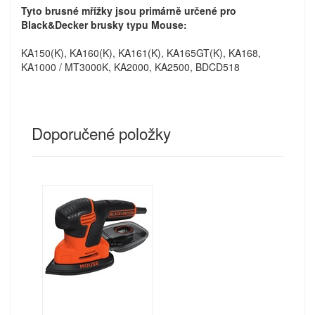
Tyto brusné mřížky jsou primárně určené pro
Black&Decker brusky typu Mouse:
KA150(K), KA160(K), KA161(K), KA165GT(K), KA168,
KA1000 / MT3000K, KA2000, KA2500, BDCD518
Doporučené položky