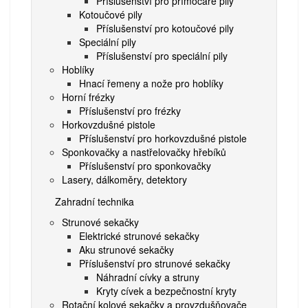
Příslušenství pro přímočaré pily
Kotoučové pily
Příslušenství pro kotoučové pily
Speciální pily
Příslušenství pro speciální pily
Hoblíky
Hnací řemeny a nože pro hoblíky
Horní frézky
Příslušenství pro frézky
Horkovzdušné pistole
Příslušenství pro horkovzdušné pistole
Sponkovačky a nastřelovačky hřebíků
Příslušenství pro sponkovačky
Lasery, dálkoměry, detektory
Zahradní technika
Strunové sekačky
Elektrické strunové sekačky
Aku strunové sekačky
Příslušenství pro strunové sekačky
Náhradní cívky a struny
Kryty cívek a bezpečnostní kryty
Rotační kolové sekačky a provzdušňovače