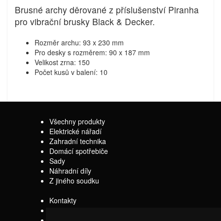
Brusné archy děrované z příslušenství Piranha
pro vibrační brusky Black & Decker.
Rozměr archu: 93 x 230 mm
Pro desky s rozměrem: 90 x 187 mm
Velikost zrna: 150
Počet kusů v balení: 10
Všechny produkty
Elektrické nářadí
Zahradní technika
Domácí spotřebiče
Sady
Náhradní díly
Z jiného soudku
Kontakty
Doprava
Servis