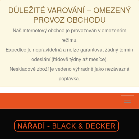
DŮLEŽITÉ VAROVÁNÍ – OMEZENÝ
PROVOZ OBCHODU
Náš internetový obchod je provozován v omezeném
režimu.
Expedice je nepravidelná a nelze garantovat žádný termín
odeslání (řádově týdny až měsíce).
Neskladové zboží je vedeno výhradně jako nezávazná
poptávka.