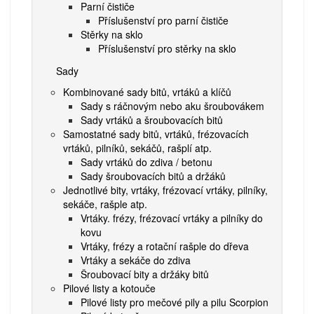
Parní čističe
Příslušenství pro parní čističe
Stěrky na sklo
Příslušenství pro stěrky na sklo
Sady
Kombinované sady bitů, vrtáků a klíčů
Sady s ráčnovým nebo aku šroubovákem
Sady vrtáků a šroubovacích bitů
Samostatné sady bitů, vrtáků, frézovacích
vrtáků, pilníků, sekáčů, rašplí atp.
Sady vrtáků do zdiva / betonu
Sady šroubovacích bitů a držáků
Jednotlivé bity, vrtáky, frézovací vrtáky, pilníky,
sekáče, rašple atp.
Vrtáky. frézy, frézovací vrtáky a pilníky do
kovu
Vrtáky, frézy a rotační rašple do dřeva
Vrtáky a sekáče do zdiva
Šroubovací bity a držáky bitů
Pilové listy a kotouče
Pilové listy pro mečové pily a pilu Scorpion