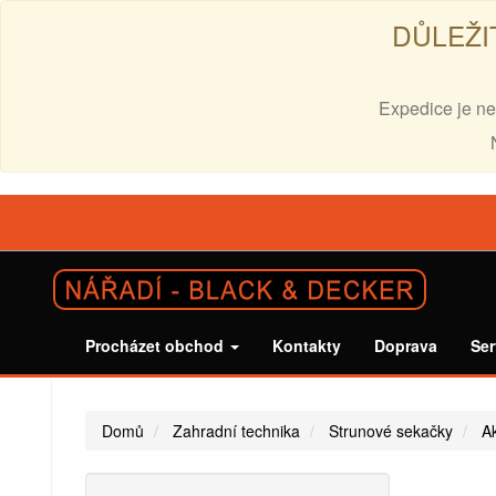
DŮLEŽI
Expedice je ne
Procházet obchod
Kontakty
Doprava
Ser
Domů
Zahradní technika
Strunové sekačky
A