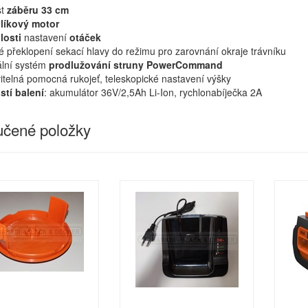
st
záběru
33 cm
líkový motor
losti
nastavení
otáček
 překlopení sekací hlavy do režimu pro zarovnání okraje trávníku
lní systém
prodlužování struny PowerCommand
itelná pomocná rukojeť, teleskopické nastavení výšky
stí balení
: akumulátor 36V/2,5Ah Li-Ion, rychlonabíječka 2A
čené položky