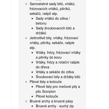
Samostatné sady bitů, vrtáků,
frézovacích vrtáků, pilníků,
sekáčů, rašplí atp.
Sady vrtáků do zdiva /
betonu
Sady šroubovacích bitů a
držáků
Jednotlivé bity, vrtáky, frézovací
vrtáky, pilníky, sekáče, rašple
atp.
Vrtáky. frézy, frézovací vrtáky
a pilníky do kovu
Vrtáky, frézy a rotační rašple
do dřeva
Vrtáky a sekáče do zdiva
Šroubovací bity a držáky bitů
Pilové listy a kotouče
Pilové listy pro mečové pily a
pilu Scorpion
Pilové kotouče
Brusné archy a brusné pásy
Brusné archy - suchý zip