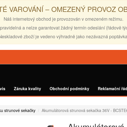
TÉ VAROVÁNÍ – OMEZENÝ PROVOZ 
Náš internetový obchod je provozován v omezeném režimu.
pravidelná a nelze garantovat žádný termín odeslání (řádově tý
Neskladové zboží je vedeno výhradně jako nezávazná poptávka
vis
Záruka kvality
Obchodní podmínky
Reklamační řá
ku strunové sekačky
Akumulátorová strunová sekačka 36V - BCST
Akumulátorová 