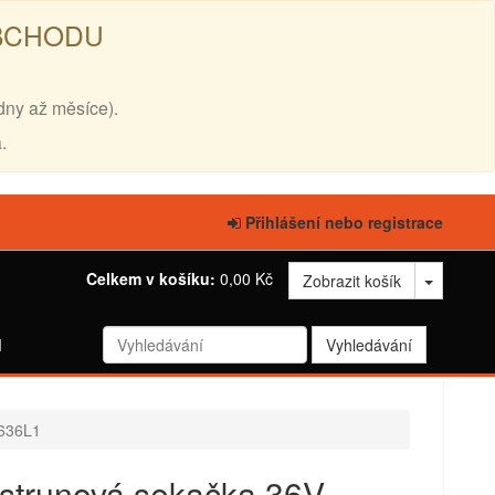
OBCHODU
dny až měsíce).
.
Přihlášení nebo registrace
Celkem v košíku:
0,00 Kč
Zobrazit košík
d
E636L1
strunová sekačka 36V -