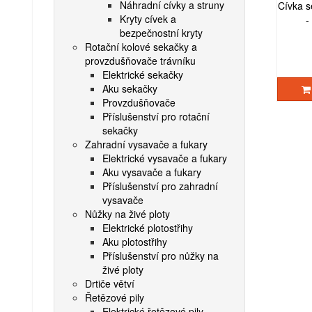
Náhradní cívky a struny
Cívka s
Kryty cívek a
-
bezpečnostní kryty
Rotační kolové sekačky a
provzdušňovače trávníku
Elektrické sekačky
Aku sekačky
Provzdušňovače
Příslušenství pro rotační
sekačky
Zahradní vysavače a fukary
Elektrické vysavače a fukary
Aku vysavače a fukary
Příslušenství pro zahradní
vysavače
Nůžky na živé ploty
Elektrické plotostřihy
Aku plotostřihy
Příslušenství pro nůžky na
živé ploty
Drtiče větví
Řetězové pily
Elektrické řetězové pily