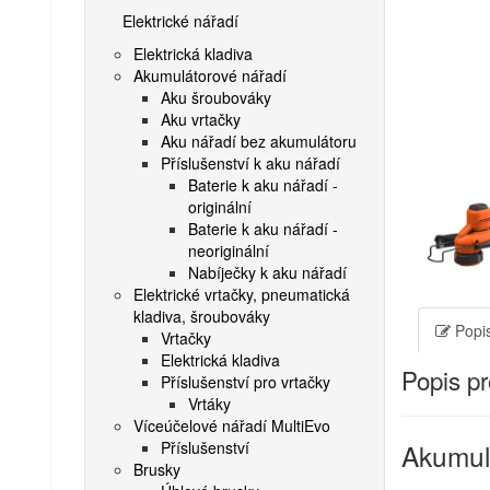
Elektrické nářadí
Elektrická kladiva
Akumulátorové nářadí
Aku šroubováky
Aku vrtačky
Aku nářadí bez akumulátoru
Příslušenství k aku nářadí
Baterie k aku nářadí -
originální
Baterie k aku nářadí -
neoriginální
Nabíječky k aku nářadí
Elektrické vrtačky, pneumatická
kladiva, šroubováky
Popis
Vrtačky
Elektrická kladiva
Popis p
Příslušenství pro vrtačky
Vrtáky
Víceúčelové nářadí MultiEvo
Příslušenství
Akumul
Brusky