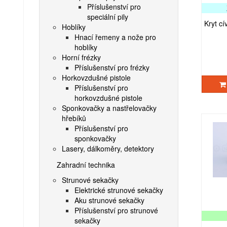
Příslušenství pro
speciální pily
Kryt cí
Hoblíky
Hnací řemeny a nože pro
hoblíky
Horní frézky
Příslušenství pro frézky
Horkovzdušné pistole
Příslušenství pro
horkovzdušné pistole
Sponkovačky a nastřelovačky
hřebíků
Příslušenství pro
sponkovačky
Lasery, dálkoměry, detektory
Zahradní technika
Strunové sekačky
Elektrické strunové sekačky
Aku strunové sekačky
Příslušenství pro strunové
sekačky