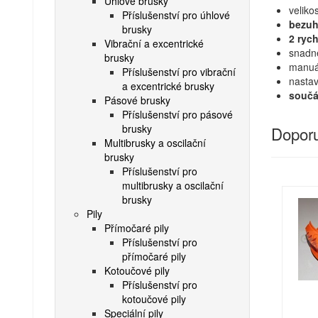
Úhlové brusky
veliko
Příslušenství pro úhlové
bezuh
brusky
2 rych
Vibrační a excentrické
snadné
brusky
manuá
Příslušenství pro vibrační
nastav
a excentrické brusky
součá
Pásové brusky
Příslušenství pro pásové
brusky
Doporu
Multibrusky a oscilační
brusky
Příslušenství pro
multibrusky a oscilační
brusky
Pily
Přímočaré pily
Příslušenství pro
přímočaré pily
Kotoučové pily
Příslušenství pro
kotoučové pily
Speciální pily