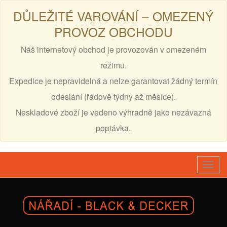
DŮLEŽITÉ VAROVÁNÍ – OMEZENÝ
PROVOZ OBCHODU
Náš internetový obchod je provozován v omezeném
režimu.
Expedice je nepravidelná a nelze garantovat žádný termín
odeslání (řádově týdny až měsíce).
Neskladové zboží je vedeno výhradně jako nezávazná
poptávka.