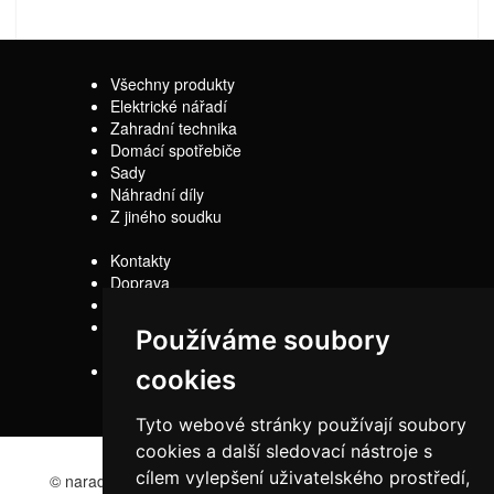
Všechny produkty
Elektrické nářadí
Zahradní technika
Domácí spotřebiče
Sady
Náhradní díly
Z jiného soudku
Kontakty
Doprava
Servis
Obchodní
Používáme soubory
podmínky
Reklamační řád
cookies
Tyto webové stránky používají soubory
cookies a další sledovací nástroje s
cílem vylepšení uživatelského prostředí,
© naradi-bd.cz 2016