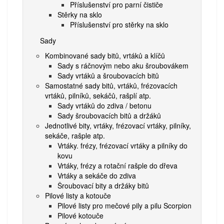
Příslušenství pro parní čističe
Stěrky na sklo
Příslušenství pro stěrky na sklo
Sady
Kombinované sady bitů, vrtáků a klíčů
Sady s ráčnovým nebo aku šroubovákem
Sady vrtáků a šroubovacích bitů
Samostatné sady bitů, vrtáků, frézovacích
vrtáků, pilníků, sekáčů, rašplí atp.
Sady vrtáků do zdiva / betonu
Sady šroubovacích bitů a držáků
Jednotlivé bity, vrtáky, frézovací vrtáky, pilníky,
sekáče, rašple atp.
Vrtáky. frézy, frézovací vrtáky a pilníky do
kovu
Vrtáky, frézy a rotační rašple do dřeva
Vrtáky a sekáče do zdiva
Šroubovací bity a držáky bitů
Pilové listy a kotouče
Pilové listy pro mečové pily a pilu Scorpion
Pilové kotouče