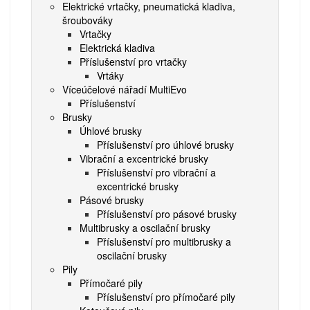
Elektrické vrtačky, pneumatická kladiva,
šroubováky
Vrtačky
Elektrická kladiva
Příslušenství pro vrtačky
Vrtáky
Víceúčelové nářadí MultiEvo
Příslušenství
Brusky
Úhlové brusky
Příslušenství pro úhlové brusky
Vibrační a excentrické brusky
Příslušenství pro vibrační a
excentrické brusky
Pásové brusky
Příslušenství pro pásové brusky
Multibrusky a oscilační brusky
Příslušenství pro multibrusky a
oscilační brusky
Pily
Přímočaré pily
Příslušenství pro přímočaré pily