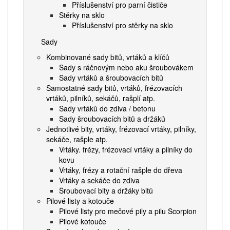
Příslušenství pro parní čističe
Stěrky na sklo
Příslušenství pro stěrky na sklo
Sady
Kombinované sady bitů, vrtáků a klíčů
Sady s ráčnovým nebo aku šroubovákem
Sady vrtáků a šroubovacích bitů
Samostatné sady bitů, vrtáků, frézovacích
vrtáků, pilníků, sekáčů, rašplí atp.
Sady vrtáků do zdiva / betonu
Sady šroubovacích bitů a držáků
Jednotlivé bity, vrtáky, frézovací vrtáky, pilníky,
sekáče, rašple atp.
Vrtáky. frézy, frézovací vrtáky a pilníky do
kovu
Vrtáky, frézy a rotační rašple do dřeva
Vrtáky a sekáče do zdiva
Šroubovací bity a držáky bitů
Pilové listy a kotouče
Pilové listy pro mečové pily a pilu Scorpion
Pilové kotouče