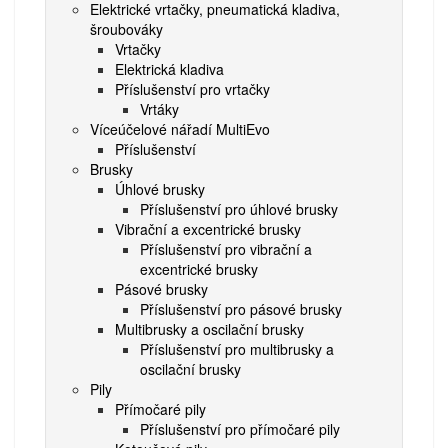
Elektrické vrtačky, pneumatická kladiva,
šroubováky
Vrtačky
Elektrická kladiva
Příslušenství pro vrtačky
Vrtáky
Víceúčelové nářadí MultiEvo
Příslušenství
Brusky
Úhlové brusky
Příslušenství pro úhlové brusky
Vibrační a excentrické brusky
Příslušenství pro vibrační a
excentrické brusky
Pásové brusky
Příslušenství pro pásové brusky
Multibrusky a oscilační brusky
Příslušenství pro multibrusky a
oscilační brusky
Pily
Přímočaré pily
Příslušenství pro přímočaré pily