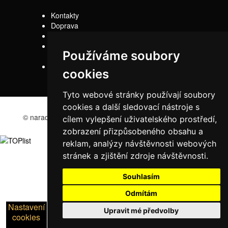
Kontakty
Doprava
Servis
Obchodní
Používáme soubory
podmínky
Reklamační řád
cookies
Tyto webové stránky používají soubory
cookies a další sledovací nástroje s
© naradi-bd.cz 2016
cílem vylepšení uživatelského prostředí,
zobrazení přizpůsobeného obsahu a
reklam, analýzy návštěvnosti webových
stránek a zjištění zdroje návštěvnosti.
Souhlasím
Odmítám
Nastavení
Upravit mé předvolby
cookies