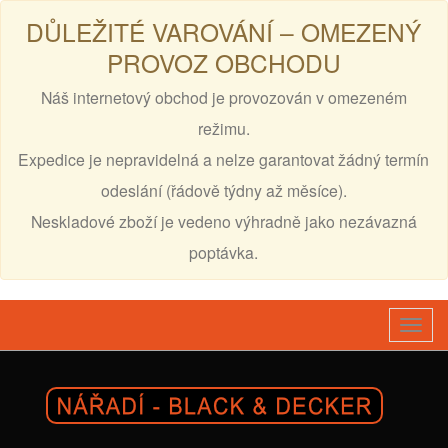
DŮLEŽITÉ VAROVÁNÍ – OMEZENÝ
PROVOZ OBCHODU
Náš internetový obchod je provozován v omezeném
režimu.
Expedice je nepravidelná a nelze garantovat žádný termín
odeslání (řádově týdny až měsíce).
Neskladové zboží je vedeno výhradně jako nezávazná
poptávka.