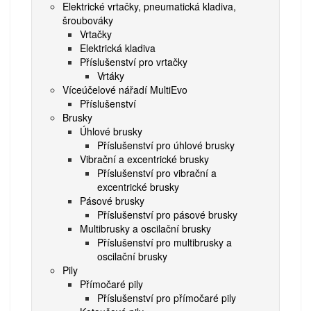
Elektrické vrtačky, pneumatická kladiva,
šroubováky
Vrtačky
Elektrická kladiva
Příslušenství pro vrtačky
Vrtáky
Víceúčelové nářadí MultiEvo
Příslušenství
Brusky
Úhlové brusky
Příslušenství pro úhlové brusky
Vibrační a excentrické brusky
Příslušenství pro vibrační a
excentrické brusky
Pásové brusky
Příslušenství pro pásové brusky
Multibrusky a oscilační brusky
Příslušenství pro multibrusky a
oscilační brusky
Pily
Přímočaré pily
Příslušenství pro přímočaré pily