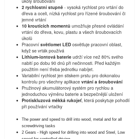
úkoly šroubování
2 rychlostní stupně
- vysoká rychlost pro vrtání do
dřeva a oceli, nízká rychlost pro řízené šroubování či
jemné vrtání
10 kroutících momentů
umožňuje přesné ovládání
vrtání do dřeva, kovu, plastu a všech šroubovacích
úkolů
Pracovní
světlomet LED
osvětluje pracovní oblast,
když se vrták používá
Lithium-iontová baterie
udrží více než 80% svého
nabití po dobu 90 dnů při nečinnosti. Před každým
použitím není třeba jednotku nabíjet.
Variabilní rychlost jen stiskem prstu pro dokonalou
kontrolu pro všechny aplikace
vrtání a šroubování
Pružinový akumulátorový systém pro rychlou a
jednoduchou výměnu baterie a bezpečnější uložení
Protiskluzová měkká rukojeť
, která poskytuje pohodlí
při používání vrtačky
The power and speed to drill into wood, metal and for all
screwdriving tasks
2 Gears - High speed for drilling into wood and Steel, Low
speed for controlled driving