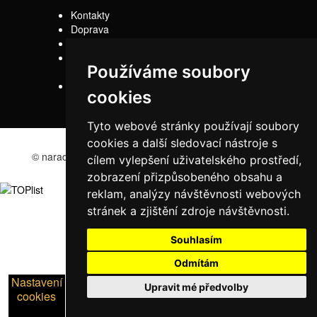
Kontakty
Doprava
Servis
Obchodní
Používáme soubory
podmínky
Reklamační řád
cookies
Tyto webové stránky používají soubory
cookies a další sledovací nástroje s
© naradi-bd.cz 2016
cílem vylepšení uživatelského prostředí,
zobrazení přizpůsobeného obsahu a
reklam, analýzy návštěvnosti webových
stránek a zjištění zdroje návštěvnosti.
Souhlasím
Odmítám
Nastavení
Upravit mé předvolby
cookies