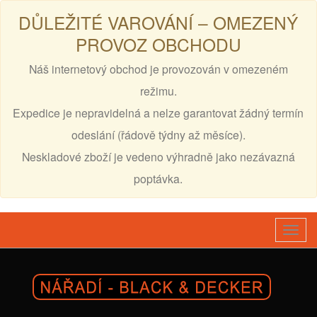
DŮLEŽITÉ VAROVÁNÍ – OMEZENÝ
PROVOZ OBCHODU
Náš internetový obchod je provozován v omezeném
režimu.
Expedice je nepravidelná a nelze garantovat žádný termín
odeslání (řádově týdny až měsíce).
Neskladové zboží je vedeno výhradně jako nezávazná
poptávka.