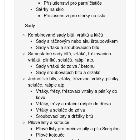
Příslušenství pro parní čističe
Stěrky na sklo
Příslušenství pro stěrky na sklo
Sady
Kombinované sady bitů, vrtáků a klíčů
Sady s ráčnovým nebo aku šroubovákem
Sady vrtáků a šroubovacích bitů
Samostatné sady bitů, vrtáků, frézovacích
vrtáků, pilníků, sekáčů, rašplí atp.
Sady vrtáků do zdiva / betonu
Sady šroubovacích bitů a držáků
Jednotlivé bity, vrtáky, frézovací vrtáky, pilníky,
sekáče, rašple atp.
Vrtáky. frézy, frézovací vrtáky a pilníky do
kovu
Vrtáky, frézy a rotační rašple do dřeva
Vrtáky a sekáče do zdiva
Šroubovací bity a držáky bitů
Pilové listy a kotouče
Pilové listy pro mečové pily a pilu Scorpion
Pilové kotouče