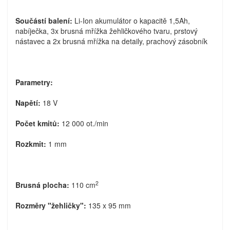
Součástí balení:
Li-Ion akumulátor o kapacitě 1,5Ah,
nabíječka, 3x brusná mřížka žehličkového tvaru, prstový
nástavec a 2x brusná mřížka na detaily, prachový zásobník
Parametry:
Napětí:
18 V
Počet kmitů:
12 000 ot./min
Rozkmit:
1 mm
2
Brusná plocha:
110 cm
Rozměry "žehličky":
135 x 95 mm