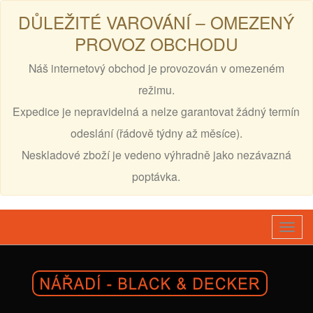
DŮLEŽITÉ VAROVÁNÍ – OMEZENÝ
PROVOZ OBCHODU
Náš internetový obchod je provozován v omezeném
režimu.
Expedice je nepravidelná a nelze garantovat žádný termín
odeslání (řádově týdny až měsíce).
Neskladové zboží je vedeno výhradně jako nezávazná
poptávka.