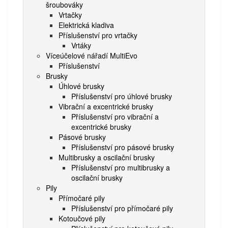
šroubováky
Vrtačky
Elektrická kladiva
Příslušenství pro vrtačky
Vrtáky
Víceúčelové nářadí MultiEvo
Příslušenství
Brusky
Úhlové brusky
Příslušenství pro úhlové brusky
Vibrační a excentrické brusky
Příslušenství pro vibrační a
excentrické brusky
Pásové brusky
Příslušenství pro pásové brusky
Multibrusky a oscilační brusky
Příslušenství pro multibrusky a
oscilační brusky
Pily
Přímočaré pily
Příslušenství pro přímočaré pily
Kotoučové pily