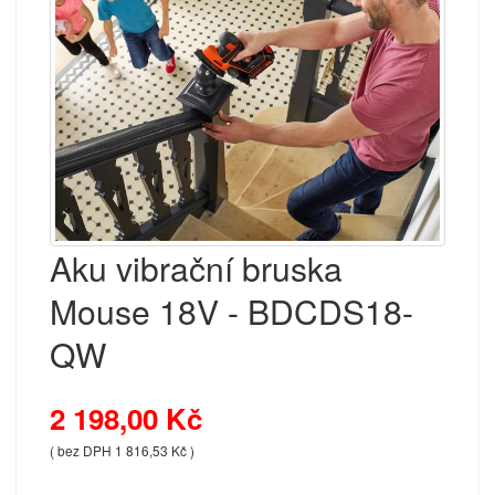
Aku vibrační bruska
Mouse 18V - BDCDS18-
QW
2 198,00 Kč
( bez DPH 1 816,53 Kč )