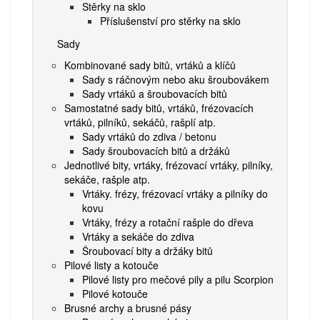
Stěrky na sklo
Příslušenství pro stěrky na sklo
Sady
Kombinované sady bitů, vrtáků a klíčů
Sady s ráčnovým nebo aku šroubovákem
Sady vrtáků a šroubovacích bitů
Samostatné sady bitů, vrtáků, frézovacích
vrtáků, pilníků, sekáčů, rašplí atp.
Sady vrtáků do zdiva / betonu
Sady šroubovacích bitů a držáků
Jednotlivé bity, vrtáky, frézovací vrtáky, pilníky,
sekáče, rašple atp.
Vrtáky. frézy, frézovací vrtáky a pilníky do
kovu
Vrtáky, frézy a rotační rašple do dřeva
Vrtáky a sekáče do zdiva
Šroubovací bity a držáky bitů
Pilové listy a kotouče
Pilové listy pro mečové pily a pilu Scorpion
Pilové kotouče
Brusné archy a brusné pásy