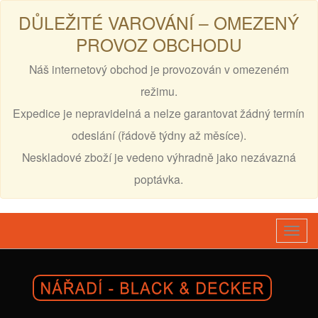
DŮLEŽITÉ VAROVÁNÍ – OMEZENÝ
PROVOZ OBCHODU
Náš internetový obchod je provozován v omezeném
režimu.
Expedice je nepravidelná a nelze garantovat žádný termín
odeslání (řádově týdny až měsíce).
Neskladové zboží je vedeno výhradně jako nezávazná
poptávka.