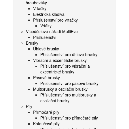
šroubováky
Vrtačky
Elektrická kladiva
Příslušenství pro vrtačky
Vrtáky
Víceúčelové nářadí MultiEvo
Příslušenství
Brusky
Úhlové brusky
Příslušenství pro úhlové brusky
Vibrační a excentrické brusky
Příslušenství pro vibrační a
excentrické brusky
Pásové brusky
Příslušenství pro pásové brusky
Multibrusky a oscilační brusky
Příslušenství pro multibrusky a
oscilační brusky
Pily
Přímočaré pily
Příslušenství pro přímočaré pily
Kotoučové pily