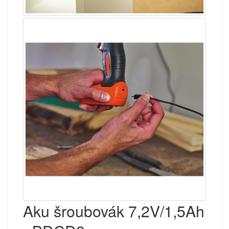
Aku šroubovák 7,2V/1,5Ah