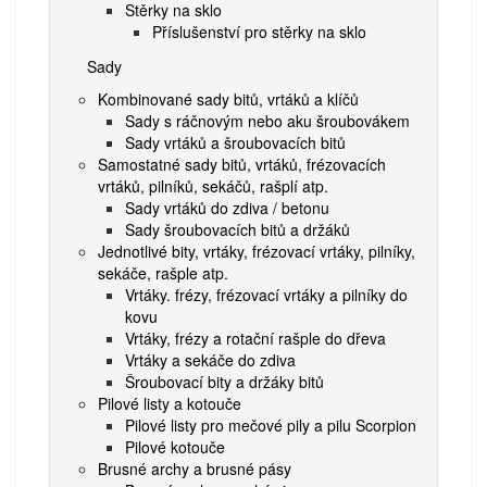
Stěrky na sklo
Příslušenství pro stěrky na sklo
Sady
Kombinované sady bitů, vrtáků a klíčů
Sady s ráčnovým nebo aku šroubovákem
Sady vrtáků a šroubovacích bitů
Samostatné sady bitů, vrtáků, frézovacích
vrtáků, pilníků, sekáčů, rašplí atp.
Sady vrtáků do zdiva / betonu
Sady šroubovacích bitů a držáků
Jednotlivé bity, vrtáky, frézovací vrtáky, pilníky,
sekáče, rašple atp.
Vrtáky. frézy, frézovací vrtáky a pilníky do
kovu
Vrtáky, frézy a rotační rašple do dřeva
Vrtáky a sekáče do zdiva
Šroubovací bity a držáky bitů
Pilové listy a kotouče
Pilové listy pro mečové pily a pilu Scorpion
Pilové kotouče
Brusné archy a brusné pásy