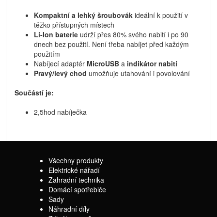
Kompaktní a lehký šroubovák
ideální k použití v
těžko přístupných místech
Li-Ion baterie
udrží přes 80% svého nabití i po 90
dnech bez použití. Není třeba nabíjet před každým
použitím
Nabíjecí adaptér
MicroUSB
a
indikátor nabití
Pravý/levý chod
umožňuje utahování i povolování
Součástí je:
2,5hod nabíječka
Všechny produkty
Elektrické nářadí
Zahradní technika
Domácí spotřebiče
Sady
Náhradní díly