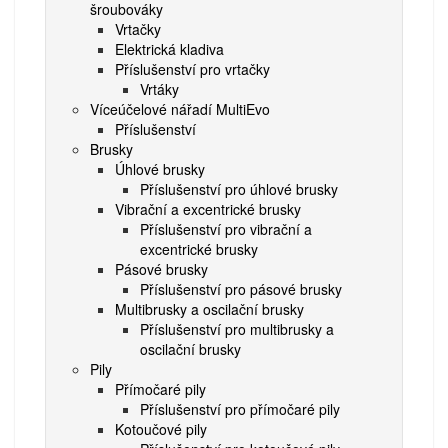
šroubováky
Vrtačky
Elektrická kladiva
Příslušenství pro vrtačky
Vrtáky
Víceúčelové nářadí MultiEvo
Příslušenství
Brusky
Úhlové brusky
Příslušenství pro úhlové brusky
Vibrační a excentrické brusky
Příslušenství pro vibrační a
excentrické brusky
Pásové brusky
Příslušenství pro pásové brusky
Multibrusky a oscilační brusky
Příslušenství pro multibrusky a
oscilační brusky
Pily
Přímočaré pily
Příslušenství pro přímočaré pily
Kotoučové pily