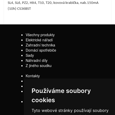
SL4, SL6, PZ2, HX4, T10, T20, kovová krabička, nab.150mA
(10h) CS36BST
Všechny produkty
Elektrické nářadí
Zahradní technika
Domácí spotřebiče
Sady
Náhradní díly
Z jiného soudku
Kontakty
Doprava
Servis
Používáme soubory
Obchodní
podmínky
cookies
Reklamační řád
Tyto webové stránky používají soubory