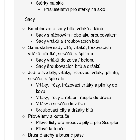
Stěrky na sklo
Příslušenství pro stěrky na sklo
Sady
Kombinované sady bitů, vrtáků a klíčů
Sady s ráčnovým nebo aku šroubovákem
Sady vrtáků a šroubovacích bitů
Samostatné sady bitů, vrtáků, frézovacích
vrtáků, pilníků, sekáčů, rašplí atp.
Sady vrtáků do zdiva / betonu
Sady šroubovacích bitů a držáků
Jednotlivé bity, vrtáky, frézovací vrtáky, pilníky,
sekáče, rašple atp.
Vrtáky. frézy, frézovací vrtáky a pilníky do
kovu
Vrtáky, frézy a rotační rašple do dřeva
Vrtáky a sekáče do zdiva
Šroubovací bity a držáky bitů
Pilové listy a kotouče
Pilové listy pro mečové pily a pilu Scorpion
Pilové kotouče
Brusné archy a brusné pásy