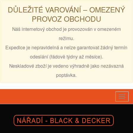
DŮLEŽITÉ VAROVÁNÍ – OMEZENÝ
PROVOZ OBCHODU
Náš internetový obchod je provozován v omezeném
režimu.
Expedice je nepravidelná a nelze garantovat žádný termín
odeslání (řádově týdny až měsíce).
Neskladové zboží je vedeno výhradně jako nezávazná
poptávka.