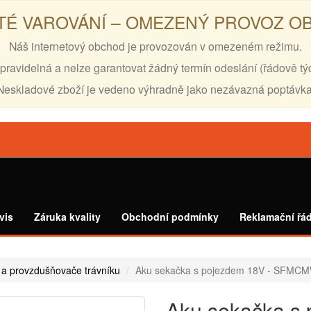
TÉ VAROVÁNÍ – OMEZENÝ PROVOZ 
Náš internetový obchod je provozován v omezeném režimu.
pravidelná a nelze garantovat žádný termín odeslání (řádově tý
Neskladové zboží je vedeno výhradně jako nezávazná poptávka
vis
Záruka kvality
Obchodní podmínky
Reklamační řá
 a provzdušňovače trávníku
Aku sekačka s pojezdem 18V - SFM
Aku sekačka s 