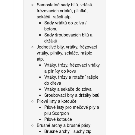
Samostatné sady bitů, vrtáků,
frézovacích vrtáků, pilníků,
sekáčů, rašplí atp.
Sady vrtáků do zdiva /
betonu
Sady šroubovacích bitů a
držáků
Jednotlivé bity, vrtáky, frézovací
vrtáky, pilníky, sekáče, rašple
atp.
Vrtáky. frézy, frézovací vrtáky
a pilníky do kovu
Vrtáky, frézy a rotační rašple
do dřeva
Vrtáky a sekáče do zdiva
Šroubovací bity a držáky bitů
Pilové listy a kotouče
Pilové listy pro mečové pily a
pilu Scorpion
Pilové kotouče
Brusné archy a brusné pásy
Brusné archy - suchý zip