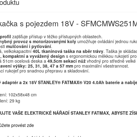
roduktu
kačka s pojezdem 18V - SFMCMWS251
profil
zajišťuje přístup v těžko přístupných oblastech.
ybný provoz s motorizovanými koly
umožňuje ovládání jednou ruk
sti
mulčování i pytlování
.
, velkokapacitní
40L tkaninová taška na sběr trávy
. Taška je skláda
, kompaktní a vyvážený design
s ergonomickou měkkou rukojetí pro
á 51cm ocelová deska a
49,5cm sekací nůž
vhodný pro středně velké a
avení výšky: 25, 31, 38, 47 a 57 mm
pro maximální všestrannost.
cí rukojeť pro snadnou přepravu a skladování.
ý adaptér a 2x 18V STANLEY® FATMAX® V20 4.0Ah baterie a nabíje
ení: 102x58x48 cm
ení: 29 kg
UJTE VAŠE ELEKTRICKÉ NÁŘADÍ STANLEY FATMAX, ABYSTE ZÍ
ůžete provést zde