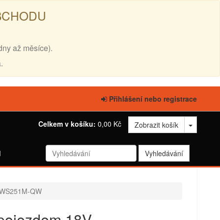
OBCHODU
dny až měsíce).
.
Přihlášení nebo registrace
Celkem v košíku:
0,00 Kč
Zobrazit košík
d
CMWS251M-QW
pojezdem 18V -