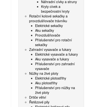
Náhradní cívky a struny
Kryty cívek a
bezpečnostní kryty
Rotační kolové sekačky a
provzdušňovače trávníku
Elektrické sekačky
Aku sekačky
Provzdušňovače
Příslušenství pro rotační
sekačky
Zahradní vysavače a fukary
Elektrické vysavače a fukary
Aku vysavače a fukary
Příslušenství pro zahradní
vysavače
Nůžky na živé ploty
Elektrické plotostřihy
Aku plotostřihy
Příslušenství pro nůžky na
živé ploty
Drtiče větví
Řetězové pily
Elektrické řetězové pily