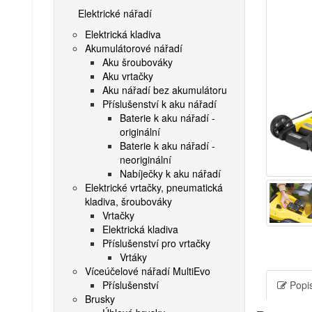
Elektrické nářadí
Elektrická kladiva
Akumulátorové nářadí
Aku šroubováky
Aku vrtačky
Aku nářadí bez akumulátoru
Příslušenství k aku nářadí
Baterie k aku nářadí -
originální
Baterie k aku nářadí -
neoriginální
Nabíječky k aku nářadí
Elektrické vrtačky, pneumatická
kladiva, šroubováky
Vrtačky
Elektrická kladiva
Příslušenství pro vrtačky
Vrtáky
Víceúčelové nářadí MultiEvo
Příslušenství
Popis
Brusky