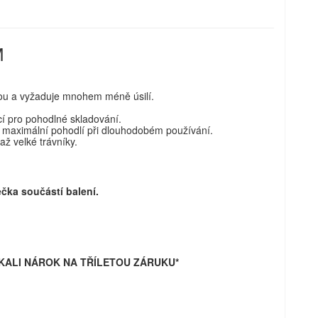
M
ou a vyžaduje mnohem méně úsilí.
cí pro pohodlné skladování.
 maximální pohodlí při dlouhodobém používání.
ž velké trávníky.
čka součástí balení.
SKALI NÁROK NA TŘÍLETOU ZÁRUKU*