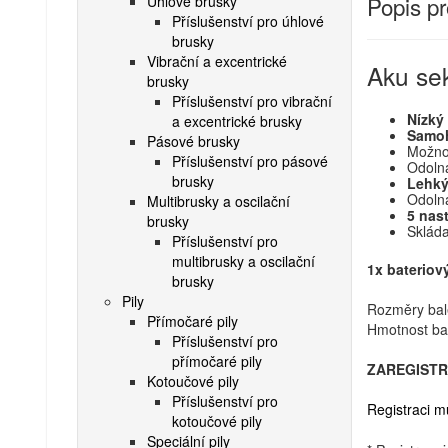
Popis p
Úhlové brusky
Příslušenství pro úhlové
brusky
Vibrační a excentrické
Aku se
brusky
Příslušenství pro vibrační
Nízký 
a excentrické brusky
Samoh
Pásové brusky
Možno
Příslušenství pro pásové
Odolná
brusky
Lehký
Odoln
Multibrusky a oscilační
5 nast
brusky
Skláda
Příslušenství pro
multibrusky a oscilační
1x bateriov
brusky
Pily
Rozměry bal
Přímočaré pily
Hmotnost bal
Příslušenství pro
přímočaré pily
ZAREGISTR
Kotoučové pily
Příslušenství pro
Registraci m
kotoučové pily
Speciální pily