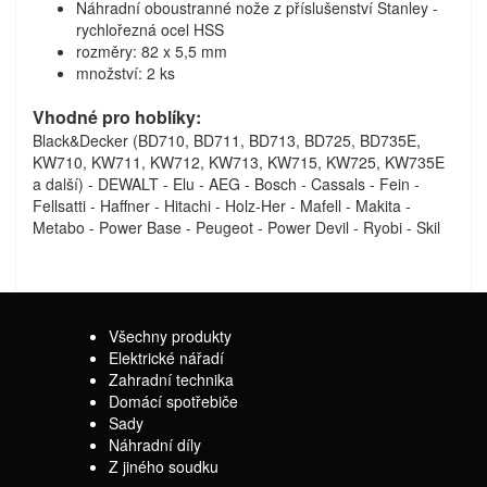
Náhradní oboustranné nože z příslušenství Stanley -
rychlořezná ocel HSS
rozměry: 82 x 5,5 mm
množství: 2 ks
Vhodné pro hoblíky:
Black&Decker (BD710, BD711, BD713, BD725, BD735E,
KW710, KW711, KW712, KW713, KW715, KW725, KW735E
a další) - DEWALT - Elu - AEG - Bosch - Cassals - Fein -
Fellsatti - Haffner - Hitachi - Holz-Her - Mafell - Makita -
Metabo - Power Base - Peugeot - Power Devil - Ryobi - Skil
Všechny produkty
Elektrické nářadí
Zahradní technika
Domácí spotřebiče
Sady
Náhradní díly
Z jiného soudku