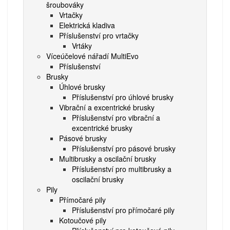
šroubováky
Vrtačky
Elektrická kladiva
Příslušenství pro vrtačky
Vrtáky
Víceúčelové nářadí MultiEvo
Příslušenství
Brusky
Úhlové brusky
Příslušenství pro úhlové brusky
Vibrační a excentrické brusky
Příslušenství pro vibrační a
excentrické brusky
Pásové brusky
Příslušenství pro pásové brusky
Multibrusky a oscilační brusky
Příslušenství pro multibrusky a
oscilační brusky
Pily
Přímočaré pily
Příslušenství pro přímočaré pily
Kotoučové pily