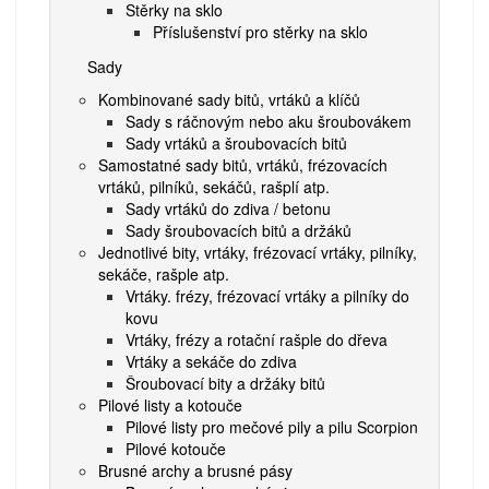
Stěrky na sklo
Příslušenství pro stěrky na sklo
Sady
Kombinované sady bitů, vrtáků a klíčů
Sady s ráčnovým nebo aku šroubovákem
Sady vrtáků a šroubovacích bitů
Samostatné sady bitů, vrtáků, frézovacích
vrtáků, pilníků, sekáčů, rašplí atp.
Sady vrtáků do zdiva / betonu
Sady šroubovacích bitů a držáků
Jednotlivé bity, vrtáky, frézovací vrtáky, pilníky,
sekáče, rašple atp.
Vrtáky. frézy, frézovací vrtáky a pilníky do
kovu
Vrtáky, frézy a rotační rašple do dřeva
Vrtáky a sekáče do zdiva
Šroubovací bity a držáky bitů
Pilové listy a kotouče
Pilové listy pro mečové pily a pilu Scorpion
Pilové kotouče
Brusné archy a brusné pásy