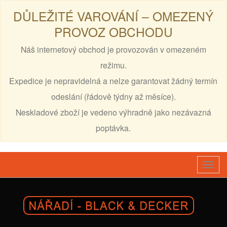
DŮLEŽITÉ VAROVÁNÍ – OMEZENÝ
PROVOZ OBCHODU
Náš internetový obchod je provozován v omezeném
režimu.
Expedice je nepravidelná a nelze garantovat žádný termín
odeslání (řádově týdny až měsíce).
Neskladové zboží je vedeno výhradně jako nezávazná
poptávka.