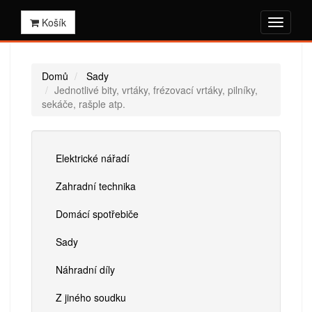
Košík
Domů
Sady
Jednotlivé bity, vrtáky, frézovací vrtáky, pilníky,
sekáče, rašple atp.
Elektrické nářadí
Zahradní technika
Domácí spotřebiče
Sady
Náhradní díly
Z jiného soudku