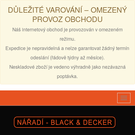
DŮLEŽITÉ VAROVÁNÍ – OMEZENÝ
PROVOZ OBCHODU
Náš internetový obchod je provozován v omezeném
režimu.
Expedice je nepravidelná a nelze garantovat žádný termín
odeslání (řádově týdny až měsíce).
Neskladové zboží je vedeno výhradně jako nezávazná
poptávka.