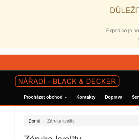
DŮLEŽI
Expedice je ne
Procházet obchod
Kontakty
Doprava
Ser
Domů
Záruka kvality
Záruka kvality