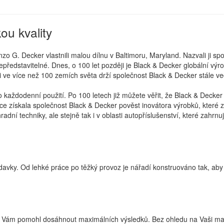
ou kvality
o G. Decker vlastnili malou dílnu v Baltimoru, Maryland. Nazvali ji sp
nepředstavitelné. Dnes, o 100 let později je Black & Decker globální výr
e více než 100 zemích světa drží společnost Black & Decker stále vedou
ro každodenní použití. Po 100 letech již můžete věřit, že Black & Deck
ce získala společnost Black & Decker pověst inovátora výrobků, které z
adní techniky, ale stejně tak i v oblasti autopříslušenství, které zahrnu
avky. Od lehké práce po těžký provoz je nářadí konstruováno tak, aby
by Vám pomohl dosáhnout maximálních výsledků. Bez ohledu na Vaši ma