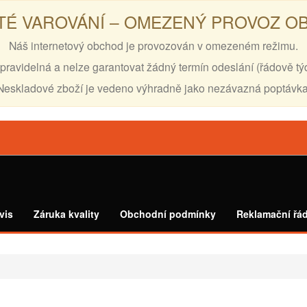
TÉ VAROVÁNÍ – OMEZENÝ PROVOZ 
Náš internetový obchod je provozován v omezeném režimu.
pravidelná a nelze garantovat žádný termín odeslání (řádově tý
Neskladové zboží je vedeno výhradně jako nezávazná poptávka
vis
Záruka kvality
Obchodní podmínky
Reklamační řá