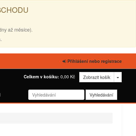
OBCHODU
dny až měsíce).
.
Přihlášení nebo registrace
Celkem v košíku:
0,00 Kč
Zobrazit košík
d