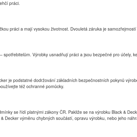
hčí práci.
ěžkou práci a mají vysokou životnost. Dvouletá záruka je samozřejmostí
spotřebitelům. Výrobky usnadňují práci a jsou bezpečné pro účely, ke
ecker je podstatné dodržování základních bezpečnostních pokynů výrobc
používejte též ochranné pomůcky.
odmínky se řídí platnými zákony ČR. Pakliže se na výrobku Black & Dec
 & Decker výměnu chybných součástí, opravu výrobku, nebo jeho náhr