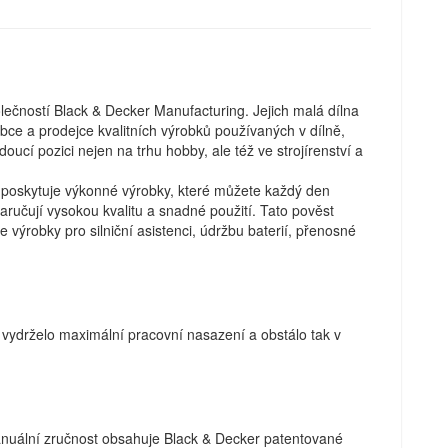
olečností Black & Decker Manufacturing. Jejich malá dílna
obce a prodejce kvalitních výrobků používaných v dílně,
cí pozici nejen na trhu hobby, ale též ve strojírenství a
er poskytuje výkonné výrobky, které můžete každý den
aručují vysokou kvalitu a snadné použití. Tato pověst
je výrobky pro silniční asistenci, údržbu baterií, přenosné
 vydrželo maximální pracovní nasazení a obstálo tak v
nuální zručnost obsahuje Black & Decker patentované