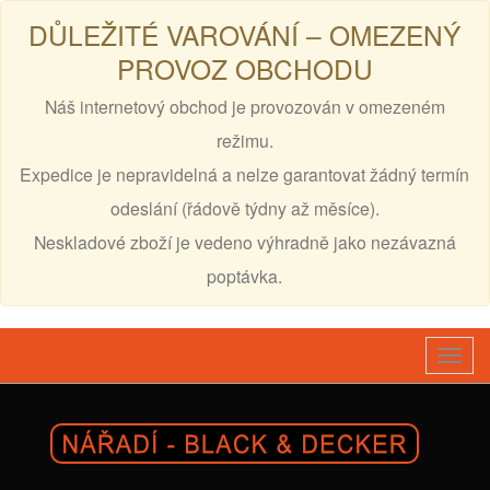
DŮLEŽITÉ VAROVÁNÍ – OMEZENÝ
PROVOZ OBCHODU
Náš internetový obchod je provozován v omezeném
režimu.
Expedice je nepravidelná a nelze garantovat žádný termín
odeslání (řádově týdny až měsíce).
Neskladové zboží je vedeno výhradně jako nezávazná
poptávka.