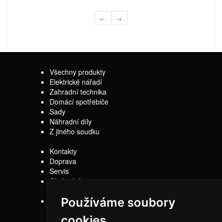
←
→
Všechny produkty
Elektrické nářadí
Zahradní technika
Domácí spotřebiče
Sady
Náhradní díly
Z jiného soudku
Kontakty
Doprava
Servis
Obchodní
podmínky
Používáme soubory
Reklamační řád
cookies