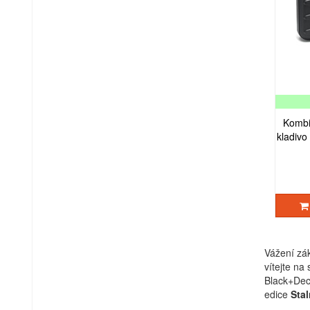
Kombi
kladiv
Vážení zák
vítejte na
Black+Deck
edice
Sta