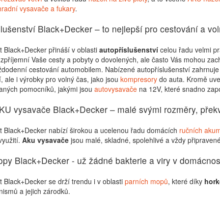
radní vysavače a fukary
.
lušenství Black+Decker – to nejlepší pro cestování a vo
 Black+Decker přináší v oblasti
autopříslušenství
celou řadu velmi p
zpříjemní Vaše cesty a pobyty o dovolených, ale často Vás mohou zachrá
aždodenní cestování automobilem. Nabízené autopříslušenství zahrnuj
í, ale i výrobky pro volný čas, jako jsou
kompresory
do auta. Kromě uved
aných pomocníků, jakými jsou
autovysavače
na 12V, které snadno zapo
KU vysavače Black+Decker – malé svými rozměry, přek
t Black+Decker nabízí širokou a ucelenou řadu domácích
ručních aku
yužití.
Aku vysavače
jsou malé, skladné, spolehlivé a vždy připravené
opy Black+Decker - už žádné bakterie a viry v domácnos
 Black+Decker se drží trendu i v oblasti
parních mopů
, které díky
hork
ismů a jejich zárodků.