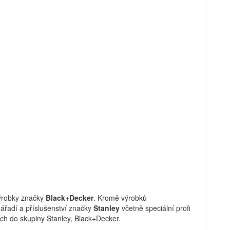
výrobky značky
Black+Decker
. Kromě výrobků
nářadí a příslušenství značky
Stanley
včetně speciální profi
cích do skupiny Stanley, Black+Decker.