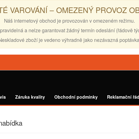
TÉ VAROVÁNÍ – OMEZENÝ PROVOZ 
Náš internetový obchod je provozován v omezeném režimu.
pravidelná a nelze garantovat žádný termín odeslání (řádově tý
Neskladové zboží je vedeno výhradně jako nezávazná poptávka
vis
Záruka kvality
Obchodní podmínky
Reklamační řá
nabídka