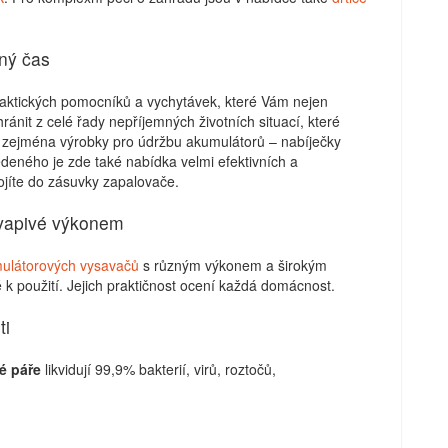
lný čas
raktických pomocníků a vychytávek, které Vám nejen
nit z celé řady nepříjemných životních situací, které
e zejména výrobky pro údržbu akumulátorů – nabíječky
eného je zde také nabídka velmi efektivních a
jíte do zásuvky zapalovače.
vapivé výkonem
mulátorových vysavačů
s různým výkonem a širokým
 k použití. Jejich praktičnost ocení každá domácnost.
ti
é páře
likvidují 99,9% bakterií, virů, roztočů,