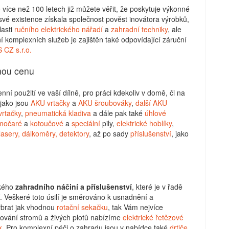
 více než 100 letech již můžete věřit, že poskytuje výkonné
vé existence získala společnost pověst inovátora výrobků,
lasti
ručního elektrického nářadí
a
zahradní techniky
, ale
í komplexních služeb je zajištěn také odpovídající záruční
CZ s.r.o.
mnou cenu
ní použití ve vaší dílně, pro práci kdekoliv v domě, či na
jako jsou
AKU vrtačky
a
AKU šroubováky
,
další AKU
vrtačky
,
pneumatická kladiva
a dále pak také
úhlové
močaré
a
kotoučové
a
speciální
pily,
elektrické hoblíky
,
lasery, dálkoměry, detektory
, až po sady
příslušenství
, jako
ckého
zahradního náčiní a příslušenství
, které je v řadě
. Veškeré toto úsilí je směrováno k usnadnění a
ybrat jak vhodnou
rotační sekačku
, tak Vám nejvíce
ování stromů a živých plotů nabízíme
elektrické řetězové
k
. Pro komplexní péči o zahradu jsou v nabídce také
drtiče