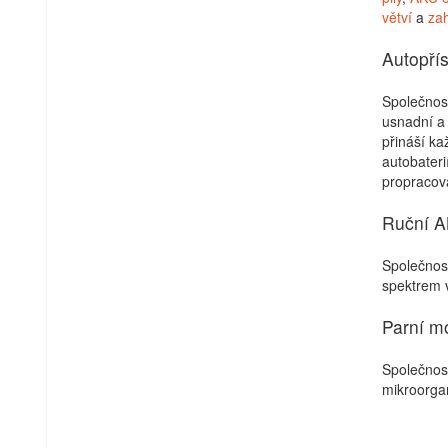
větví
a
zah
Autopřís
Společnost
usnadní a 
přináší k
autobateri
propracov
Ruční A
Společnos
spektrem v
Parní m
Společnost
mikroorgan