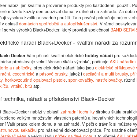
er nabízí jen kvalitní a prověřené produkty pro každodenní použití. Po
teré můžete každý den používat doma, v dílně či na zahradě. Za dobu s
čují vysokou kvalitu a snadné použití. Tato pověst pokračuje nejen v ob
i v oblasti
domácích spotřebičů a autopříslušenství
. V rámci poskytován
í servis výrobků Black+Decker, který provádí společnost
BAND SERVIS 
ektrické nářadí Black+Decker - kvalitní nářadí za rozu
lack+Decker
Vám přináší kvalitní elektrické
hobby nářadí
pro každoden
bídka představuje velmi širokou škálu výrobků, počínaje
AKU nářadím
terie a nabíječky
, přes elektrické nářadí jako jsou
elektrické příklepové 
brační, excentrické
a
pásové brusky
, jakož i
oscilační a multi brusky
,
pří
ky
,
horkovzdušné opalovací pistole
,
sponkovačky, nastřelovačky
, různé
líčů, vrtáků, bitů
atp.
 technika, nářadí a příslušenství Black+Decker
 Black+Decker nabízí v oblasti
zahradní techniky
širokou škálu prakti
lepšeno velkým množstvím vlastních patentů a inovativních technologií
ení Vaší práce kolem domu a na zahradě. V péči o trávník si můžete v
í
strunovou sekačku
pro následné dokončovací práce. Pro snadné ošetř
řezávač větví
a velkou řadu
nůžek na živé ploty
, a to včetně
AKU nůže