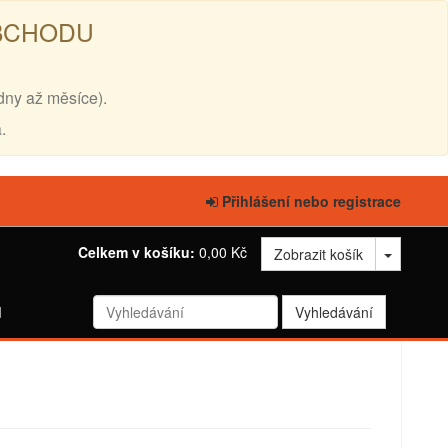
OBCHODU
dny až měsíce).
.
Přihlášení nebo registrace
Celkem v košíku:
0,00 Kč
Zobrazit košík
d