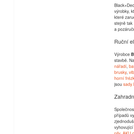
Black+Deck
výrobky, k
které zaru
stejně tak 
a pozáručn
Ruční el
Výrobce
B
stavbě. Na
nářadí
,
ba
brusky
,
vi
horní fréz
jsou
sady k
Zahradní
Společnost
případů vy
zjednoduš
vyhovujíc
pily
,
AKU o