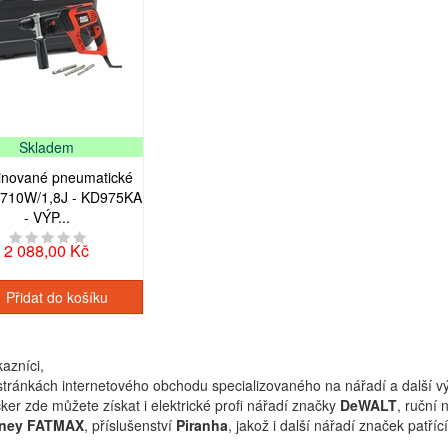
Skladem
nované pneumatické
o 710W/1,8J - KD975KA
- VÝP...
2 088,00 Kč
Přidat do košíku
azníci,
 stránkách internetového obchodu specializovaného na nářadí a další 
er zde můžete získat i elektrické profi nářadí značky
DeWALT
, ruční 
lney FATMAX
, příslušenství
Piranha
, jakož i další nářadí značek patří